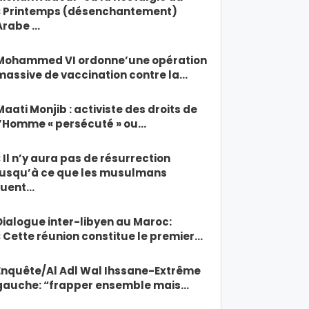
« Printemps (désenchantement)
Arabe …
Mohammed VI ordonne’une opération
massive de vaccination contre la…
Maati Monjib : activiste des droits de
l’Homme « persécuté » ou…
« Il n’y aura pas de résurrection
jusqu’à ce que les musulmans
tuent…
Dialogue inter-libyen au Maroc:
« Cette réunion constitue le premier…
Enquête/Al Adl Wal Ihssane-Extrême
gauche: “frapper ensemble mais…