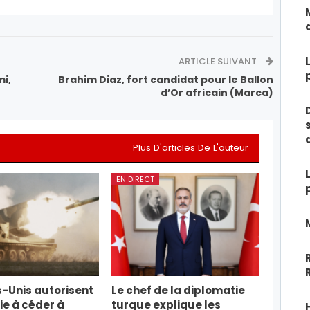
ARTICLE SUIVANT
mi,
Brahim Diaz, fort candidat pour le Ballon
d’Or africain (Marca)
Plus D'articles De L'auteur
EN DIRECT
s-Unis autorisent
Le chef de la diplomatie
ie à céder à
turque explique les