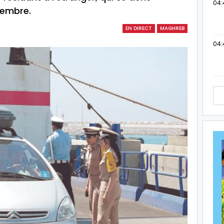
04:
tembre.
EN DIRECT
MAGHREB
04: