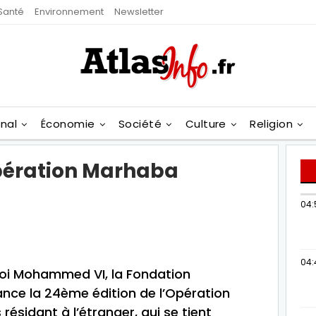
Santé
Environnement
Newsletter
onal
Économie
Société
Culture
Religion
opération Marhaba
04:
04:
Roi Mohammed VI, la Fondation
nce la 24ème édition de l’Opération
ésidant à l’étranger, qui se tient