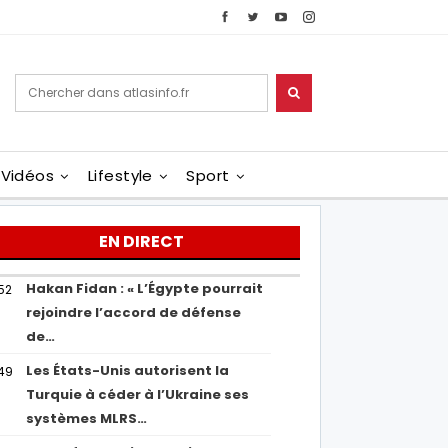
Vidéos
Lifestyle
Sport
EN DIRECT
Hakan Fidan : « L’Égypte pourrait
52
rejoindre l’accord de défense
de…
Les États-Unis autorisent la
49
Turquie à céder à l’Ukraine ses
systèmes MLRS…