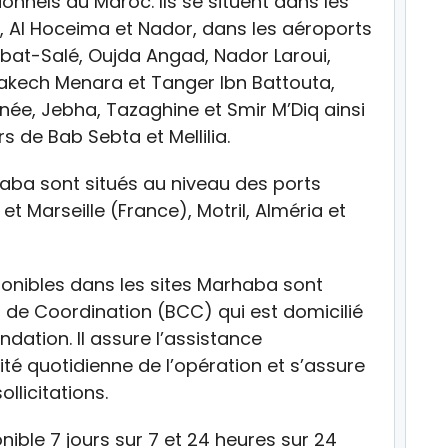
onnels au Maroc. Ils se situent dans les
, Al Hoceima et Nador, dans les aéroports
t-Salé, Oujda Angad, Nador Laroui,
rakech Menara et Tanger Ibn Battouta,
née, Jebha, Tazaghine et Smir M’Diq ainsi
s de Bab Sebta et Mellilia.
haba sont situés au niveau des ports
et Marseille (France), Motril, Alméria et
ponibles dans les sites Marhaba sont
 de Coordination (BCC) qui est domicilié
ndation. Il assure l’assistance
ité quotidienne de l’opération et s’assure
llicitations.
nible 7 jours sur 7 et 24 heures sur 24