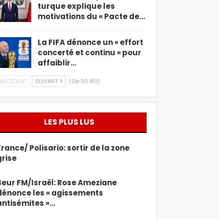
turque explique les
motivations du « Pacte de…
La FIFA dénonce un « effort
concerté et continu » pour
affaiblir…
RÉCÉDENT
SUIVANT
1 De 30 850
LES PLUS LUS
France/ Polisario: sortir de la zone
grise
Beur FM/Israël: Rose Ameziane
dénonce les « agissements
antisémites »…