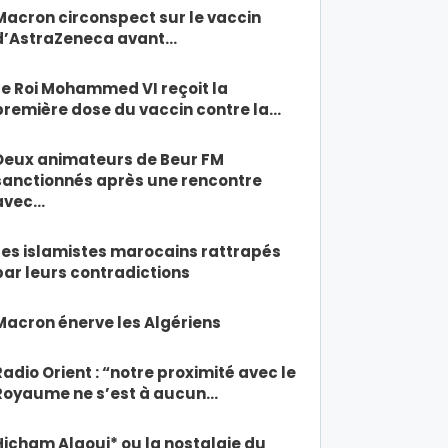
Macron circonspect sur le vaccin
d’AstraZeneca avant…
Le Roi Mohammed VI reçoit la
première dose du vaccin contre la…
Deux animateurs de Beur FM
sanctionnés après une rencontre
avec…
Les islamistes marocains rattrapés
par leurs contradictions
Macron énerve les Algériens
Radio Orient : “notre proximité avec le
Royaume ne s’est à aucun…
Hicham Alaoui* ou la nostalgie du