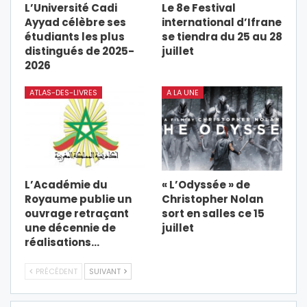
L’Université Cadi
Le 8e Festival
Ayyad célèbre ses
international d’Ifrane
étudiants les plus
se tiendra du 25 au 28
distingués de 2025-
juillet
2026
ATLAS-DES-LIVRES
A LA UNE
L’Académie du
« L’Odyssée » de
Royaume publie un
Christopher Nolan
ouvrage retraçant
sort en salles ce 15
une décennie de
juillet
réalisations…
PRÉCÉDENT
SUIVANT