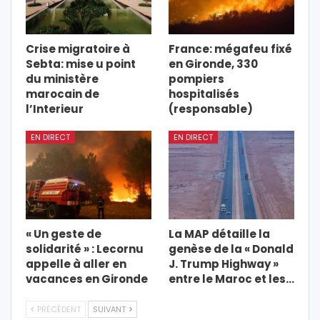
Crise migratoire à
France: mégafeu fixé
Sebta: mise u point
en Gironde, 330
du ministère
pompiers
marocain de
hospitalisés
l’Interieur
(responsable)
EN DIRECT
EN DIRECT
« Un geste de
La MAP détaille la
solidarité » : Lecornu
genèse de la « Donald
appelle à aller en
J. Trump Highway »
vacances en Gironde
entre le Maroc et les…
PRÉCÉDENT
SUIVANT