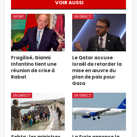
VOIR AUSSI
SPORT
EN DIRECT
Fragilisé, Gianni
Le Qatar accuse
Infantino tient une
Israël de retarder la
réunion de crise à
mise en œuvre du
Rabat
plan de paix pour
Gaza
EN DIRECT
EN DIRECT
Sebta : les ministres
La Syrie annonce la