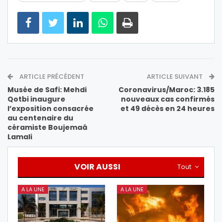
ARTICLE PRÉCÉDENT
ARTICLE SUIVANT
Musée de Safi: Mehdi
Coronavirus/Maroc: 3.185
Qotbi inaugure
nouveaux cas confirmés
l’exposition consacrée
et 49 décès en 24 heures
au centenaire du
céramiste Boujemaâ
Lamali
VOIR AUSSI
Tout
A LA UNE
A LA UNE