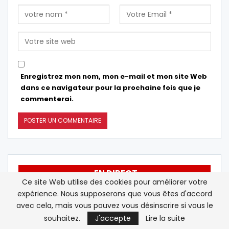
Enregistrez mon nom, mon e-mail et mon site Web
dans ce navigateur pour la prochaine fois que je
commenterai.
EN DIRECT
Ce site Web utilise des cookies pour améliorer votre
expérience. Nous supposerons que vous êtes d'accord
Iran : l’ONU se dit « alarmée » par la
13:29
avec cela, mais vous pouvez vous désinscrire si vous le
hausse des exécutions depuis les…
souhaitez.
J'accepte
Lire la suite
Après neuf saisons à Liverpool, la
13:15