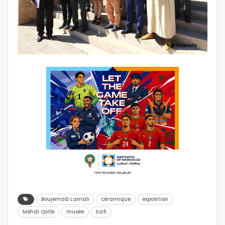
Boujemaâ Lamali
céramique
exposition
Mehdi Qotbi
musée
Safi