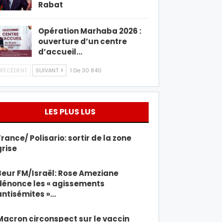
Rabat
Opération Marhaba 2026 :
ouverture d’un centre
d’accueil…
RÉCÉDENT
SUIVANT
1 De 30 840
LES PLUS LUS
France/ Polisario: sortir de la zone
grise
Beur FM/Israël: Rose Ameziane
dénonce les « agissements
antisémites »…
Macron circonspect sur le vaccin