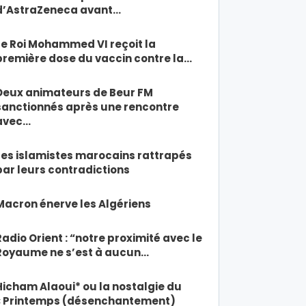
d’AstraZeneca avant…
Le Roi Mohammed VI reçoit la
première dose du vaccin contre la…
Deux animateurs de Beur FM
sanctionnés après une rencontre
avec…
Les islamistes marocains rattrapés
par leurs contradictions
Macron énerve les Algériens
Radio Orient : “notre proximité avec le
Royaume ne s’est à aucun…
Hicham Alaoui* ou la nostalgie du
« Printemps (désenchantement)