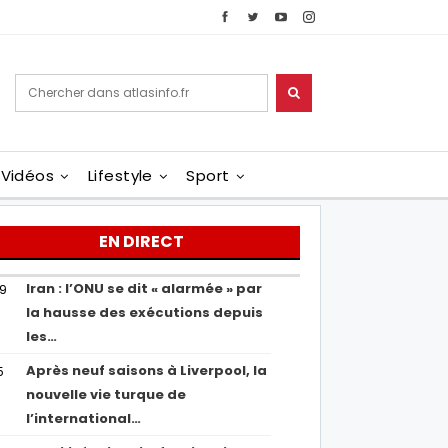
Vidéos
Lifestyle
Sport
EN DIRECT
Iran : l’ONU se dit « alarmée » par
29
la hausse des exécutions depuis
les…
Après neuf saisons à Liverpool, la
5
nouvelle vie turque de
l’international…