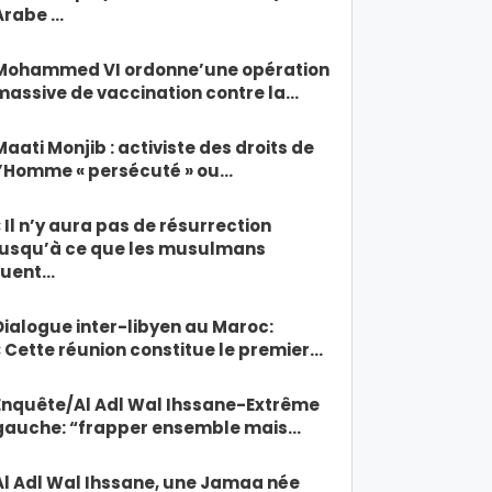
Arabe …
Mohammed VI ordonne’une opération
massive de vaccination contre la…
Maati Monjib : activiste des droits de
l’Homme « persécuté » ou…
« Il n’y aura pas de résurrection
jusqu’à ce que les musulmans
tuent…
Dialogue inter-libyen au Maroc:
« Cette réunion constitue le premier…
Enquête/Al Adl Wal Ihssane-Extrême
gauche: “frapper ensemble mais…
Al Adl Wal Ihssane, une Jamaa née