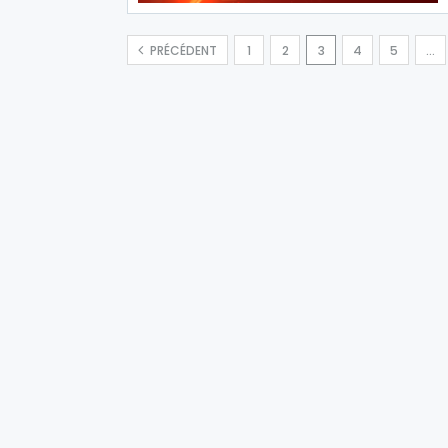
PRÉCÉDENT
1
2
3
4
5
…