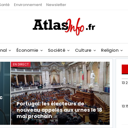
Santé
Environnement
Newsletter
onal
Économie
Société
Culture
Religion
EN DIRECT
13:
c
Portugal: les électeurs de
13:1
nouveau appelés aux urnes le 18
mai prochain