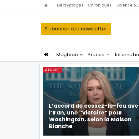
Décryptages
Chroniques
Science & 
S'abonner à la newsletter
Maghreb
France
Internati
A LA UNE
L’accord de cessez-le-feu ave
l’Iran, une “victoire” pour
Washington, selon la Maison
Blanche