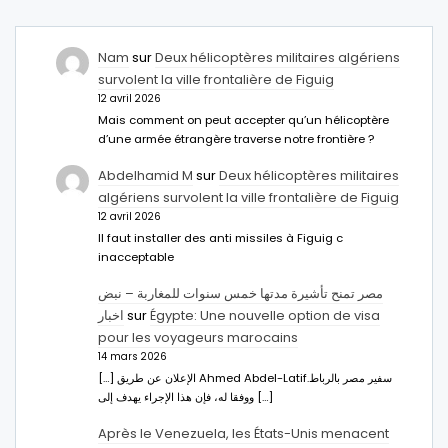
Nam
sur
Deux hélicoptères militaires algériens
survolent la ville frontalière de Figuig
12 avril 2026
Mais comment on peut accepter qu’un hélicoptère
d’une armée étrangère traverse notre frontière ?
Abdelhamid M
sur
Deux hélicoptères militaires
algériens survolent la ville frontalière de Figuig
12 avril 2026
Il faut installer des anti missiles à Figuig c
inacceptable
مصر تمنح تأشيرة مدتها خمس سنوات للمغاربة – نبض
اخبار
sur
Égypte: Une nouvelle option de visa
pour les voyageurs marocains
14 mars 2026
[…] الإعلان عن طريق Ahmed Abdel-Latifسفير مصر بالرباط.
ووفقا له، فإن هذا الإجراء يهدف إلى […]
Après le Venezuela, les États-Unis menacent