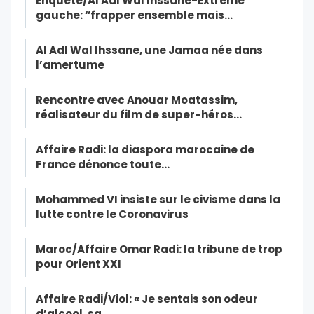
Enquête/Al Adl Wal Ihssane-Extrême
gauche: “frapper ensemble mais…
Al Adl Wal Ihssane, une Jamaa née dans
l’amertume
Rencontre avec Anouar Moatassim,
réalisateur du film de super-héros…
Affaire Radi: la diaspora marocaine de
France dénonce toute…
Mohammed VI insiste sur le civisme dans la
lutte contre le Coronavirus
Maroc/Affaire Omar Radi: la tribune de trop
pour Orient XXI
Affaire Radi/Viol: « Je sentais son odeur
d’alcool, sa…