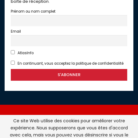
boîte de réception.
Prénom ou nom complet
Email
AtlasInfo
En continuant, vous acceptez la politique de confidentialité
Ce site Web utilise des cookies pour améliorer votre
expérience. Nous supposerons que vous êtes d'accord
Atlasinfo.fr : l'essentiel de l'actualité de la France et du
avec cela, mais vous pouvez vous désinscrire si vous le
Maghreb © Tous Droits Réservés - Atlasinfo- 2026