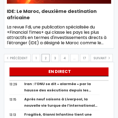
IDE: Le Maroc, deuxième destination
africaine
La revue Fdi, une publication spécialisée du
+Financial Times+ qui classe les pays les plus
attractifs en termes d'investissements directs à
l'étranger (IDE) a désigné le Maroc comme le…
PRÉCÉDENT
1
2
3
4
…
17
SUIVANT
EN DIRECT
Iran : l’ONU se dit « alarmée » par la
13:29
hausse des exécutions depuis les…
Après neuf saisons à Liverpool, la
13:15
nouvelle vie turque de l’international…
Fragilisé, Gianni Infantino tient une
13:13