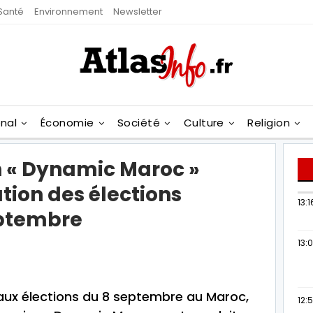
Santé
Environnement
Newsletter
onal
Économie
Société
Culture
Religion
on « Dynamic Maroc »
ation des élections
13:1
eptembre
13:
ux élections du 8 septembre au Maroc,
12: