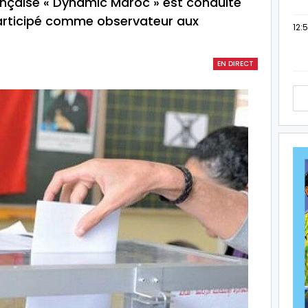
rançaise « Dynamic Maroc » est conduite
 participé comme observateur aux
12:
EN DIRECT