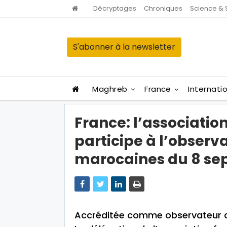
Décryptages
Chroniques
Science & 
S'abonner à la newsletter
Maghreb
France
Internati
France: l’associati
participe à l’observ
marocaines du 8 s
Accréditée comme observateur a