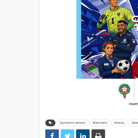
Dynamic Maroc
élections
Maroc
obs