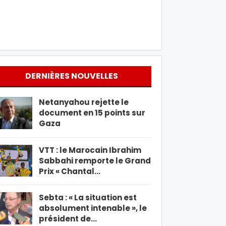
DERNIÈRES NOUVELLES
Netanyahou rejette le
document en 15 points sur
Gaza
VTT : le Marocain Ibrahim
Sabbahi remporte le Grand
Prix « Chantal…
Sebta : « La situation est
absolument intenable », le
président de…