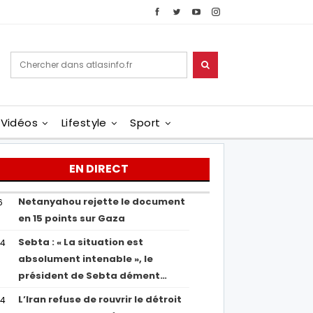
Vidéos
Lifestyle
Sport
EN DIRECT
Netanyahou rejette le document
6
en 15 points sur Gaza
Sebta : « La situation est
04
absolument intenable », le
président de Sebta dément…
L’Iran refuse de rouvrir le détroit
54