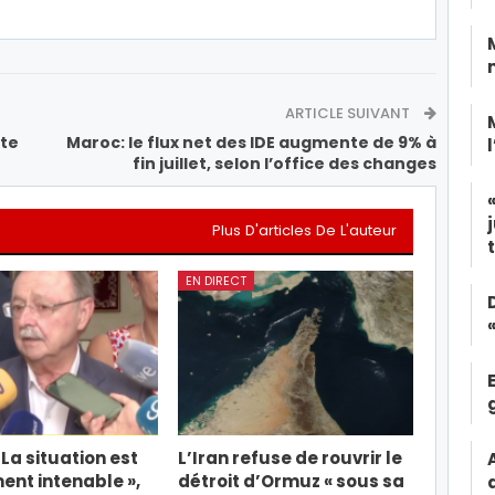
ARTICLE SUIVANT
rte
Maroc: le flux net des IDE augmente de 9% à
fin juillet, selon l’office des changes
Plus D'articles De L'auteur
EN DIRECT
 La situation est
L’Iran refuse de rouvrir le
nt intenable »,
détroit d’Ormuz « sous sa