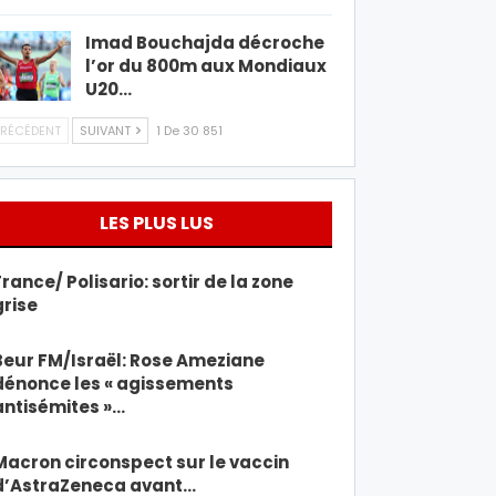
Imad Bouchajda décroche
l’or du 800m aux Mondiaux
U20…
RÉCÉDENT
SUIVANT
1 De 30 851
LES PLUS LUS
France/ Polisario: sortir de la zone
grise
Beur FM/Israël: Rose Ameziane
dénonce les « agissements
antisémites »…
Macron circonspect sur le vaccin
d’AstraZeneca avant…