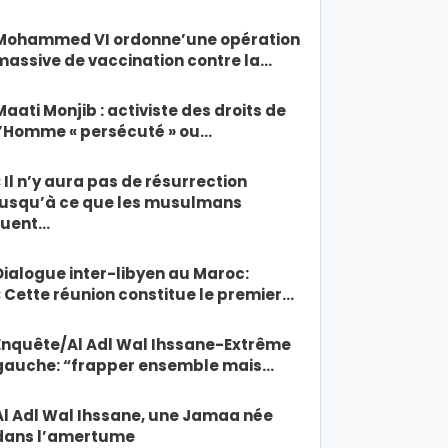
Mohammed VI ordonne’une opération
massive de vaccination contre la…
Maati Monjib : activiste des droits de
l’Homme « persécuté » ou…
« Il n’y aura pas de résurrection
jusqu’à ce que les musulmans
tuent…
Dialogue inter-libyen au Maroc:
« Cette réunion constitue le premier…
Enquête/Al Adl Wal Ihssane-Extrême
gauche: “frapper ensemble mais…
Al Adl Wal Ihssane, une Jamaa née
dans l’amertume