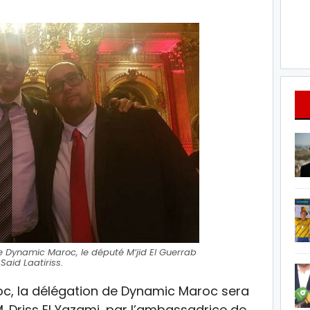
 Dynamic Maroc, le député M’jid El Guerrab
 Said Laatiriss.
c, la délégation de Dynamic Maroc sera
. Driss El Yazami, par l’ambassadrice de