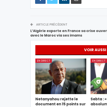
ARTICLE PRÉCÉDENT
L’Algérie exporte en France sa crise ouve
avec le Maroc via ses imams
VOIR AUSSI
EN DIRECT
EN DIRECT
Netanyahou rejette le
Sebta : «
document en 15 points sur
absolume