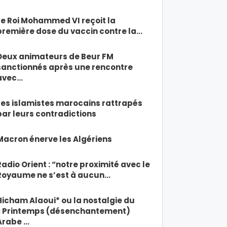
Le Roi Mohammed VI reçoit la
première dose du vaccin contre la…
Deux animateurs de Beur FM
sanctionnés après une rencontre
avec…
Les islamistes marocains rattrapés
par leurs contradictions
Macron énerve les Algériens
Radio Orient : “notre proximité avec le
Royaume ne s’est à aucun…
Hicham Alaoui* ou la nostalgie du
« Printemps (désenchantement)
Arabe …