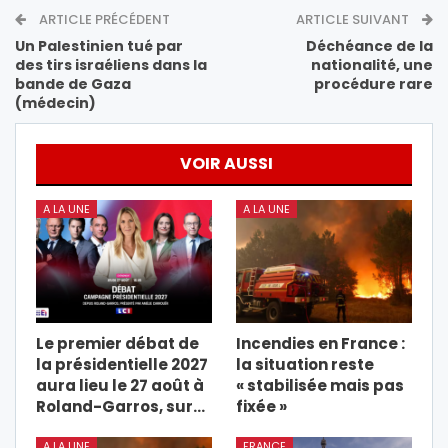
ARTICLE PRÉCÉDENT
ARTICLE SUIVANT
Un Palestinien tué par
Déchéance de la
des tirs israéliens dans la
nationalité, une
bande de Gaza
procédure rare
(médecin)
VOIR AUSSI
A LA UNE
A LA UNE
Le premier débat de
Incendies en France :
la présidentielle 2027
la situation reste
aura lieu le 27 août à
« stabilisée mais pas
Roland-Garros, sur…
fixée »
A LA UNE
FRANCE