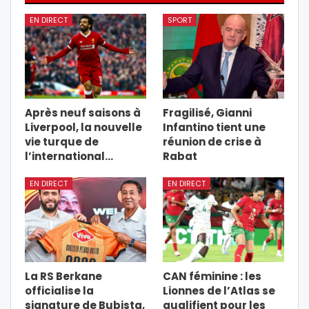
EN DIRECT
SPORT
Après neuf saisons à
Fragilisé, Gianni
Liverpool, la nouvelle
Infantino tient une
vie turque de
réunion de crise à
l’international…
Rabat
EN DIRECT
EN DIRECT
La RS Berkane
CAN féminine : les
officialise la
Lionnes de l’Atlas se
signature de Bubista,
qualifient pour les