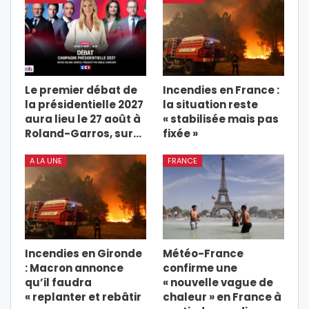
Le premier débat de
Incendies en France :
la présidentielle 2027
la situation reste
aura lieu le 27 août à
« stabilisée mais pas
Roland-Garros, sur…
fixée »
A LA UNE
FRANCE
Incendies en Gironde
Météo-France
: Macron annonce
confirme une
qu’il faudra
« nouvelle vague de
« replanter et rebâtir
chaleur » en France à