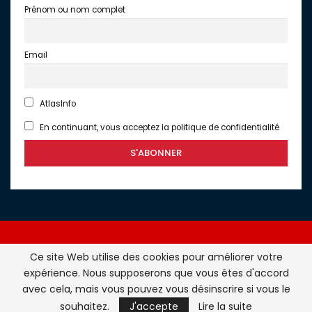
Prénom ou nom complet
Email
AtlasInfo
En continuant, vous acceptez la politique de confidentialité
Ce site Web utilise des cookies pour améliorer votre
expérience. Nous supposerons que vous êtes d'accord
Atlasinfo.fr : l'essentiel de l'actualité de la France et du
avec cela, mais vous pouvez vous désinscrire si vous le
Maghreb © Tous Droits Réservés - Atlasinfo- 2026
souhaitez.
J'accepte
Lire la suite
ATLASINFO