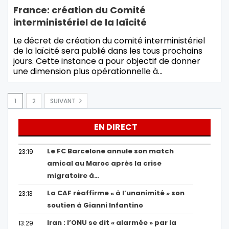
France: création du Comité
interministériel de la laïcité
Le décret de création du comité interministériel
de la laïcité sera publié dans les tous prochains
jours. Cette instance a pour objectif de donner
une dimension plus opérationnelle à…
1
2
SUIVANT
EN DIRECT
Le FC Barcelone annule son match
23:19
amical au Maroc après la crise
migratoire à…
La CAF réaffirme « à l’unanimité » son
23:13
soutien à Gianni Infantino
Iran : l’ONU se dit « alarmée » par la
13:29