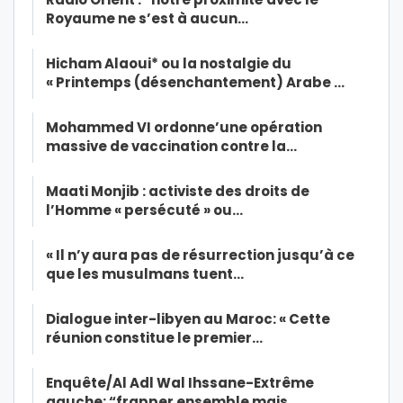
Royaume ne s’est à aucun…
Hicham Alaoui* ou la nostalgie du
« Printemps (désenchantement) Arabe …
Mohammed VI ordonne’une opération
massive de vaccination contre la…
Maati Monjib : activiste des droits de
l’Homme « persécuté » ou…
« Il n’y aura pas de résurrection jusqu’à ce
que les musulmans tuent…
Dialogue inter-libyen au Maroc: « Cette
réunion constitue le premier…
Enquête/Al Adl Wal Ihssane-Extrême
gauche: “frapper ensemble mais…