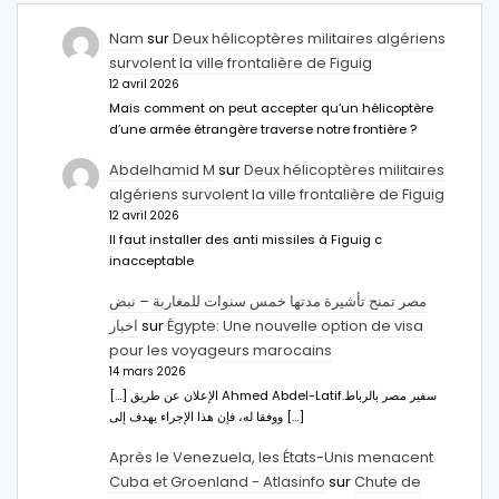
Nam
sur
Deux hélicoptères militaires algériens
survolent la ville frontalière de Figuig
12 avril 2026
Mais comment on peut accepter qu’un hélicoptère
d’une armée étrangère traverse notre frontière ?
Abdelhamid M
sur
Deux hélicoptères militaires
algériens survolent la ville frontalière de Figuig
12 avril 2026
Il faut installer des anti missiles à Figuig c
inacceptable
مصر تمنح تأشيرة مدتها خمس سنوات للمغاربة – نبض
اخبار
sur
Égypte: Une nouvelle option de visa
pour les voyageurs marocains
14 mars 2026
[…] الإعلان عن طريق Ahmed Abdel-Latifسفير مصر بالرباط.
ووفقا له، فإن هذا الإجراء يهدف إلى […]
Après le Venezuela, les États-Unis menacent
Cuba et Groenland - Atlasinfo
sur
Chute de