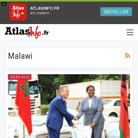
×
ATLASINFO.FR
INSTALLER
ATLASINFO
Malawi
ATLAS-ECO