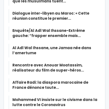
que les musulmans tuent…
Dialogue inter-libyen au Maroc: « Cette
réunion constitue le premier…
Enquête/Al Adl Wal Ihssane-Extrême
gauche: “frapper ensemble mais…
Al Adl Wal Ihssane, une Jamaa née dans
l’amertume
Rencontre avec Anouar Moatassim,
réalisateur du film de super-héros…
Affaire Radi: la diaspora marocaine de
France dénonce toute…
Mohammed VI insiste sur le civisme dans la
lutte contre le Coronavirus