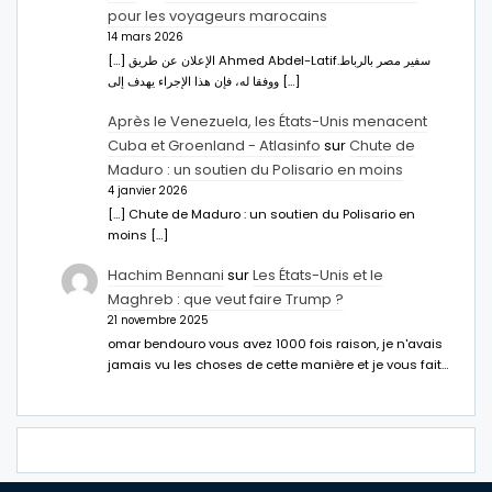
pour les voyageurs marocains
14 mars 2026
[…] الإعلان عن طريق Ahmed Abdel-Latifسفير مصر بالرباط.
ووفقا له، فإن هذا الإجراء يهدف إلى […]
Après le Venezuela, les États-Unis menacent
Cuba et Groenland - Atlasinfo
sur
Chute de
Maduro : un soutien du Polisario en moins
4 janvier 2026
[…] Chute de Maduro : un soutien du Polisario en
moins […]
Hachim Bennani
sur
Les États-Unis et le
Maghreb : que veut faire Trump ?
21 novembre 2025
omar bendouro vous avez 1000 fois raison, je n'avais
jamais vu les choses de cette manière et je vous fait…