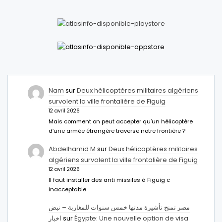
Nam
sur
Deux hélicoptères militaires algériens
survolent la ville frontalière de Figuig
12 avril 2026
Mais comment on peut accepter qu’un hélicoptère
d’une armée étrangère traverse notre frontière ?
Abdelhamid M
sur
Deux hélicoptères militaires
algériens survolent la ville frontalière de Figuig
12 avril 2026
Il faut installer des anti missiles à Figuig c
inacceptable
مصر تمنح تأشيرة مدتها خمس سنوات للمغاربة – نبض
اخبار
sur
Égypte: Une nouvelle option de visa