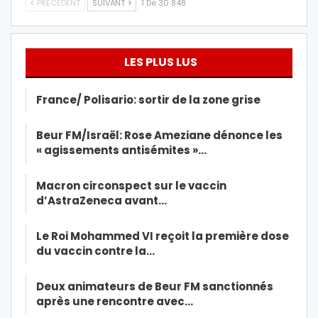
PRÉCÉDENT
SUIVANT
1 De 30 848
LES PLUS LUS
France/ Polisario: sortir de la zone grise
Beur FM/Israël: Rose Ameziane dénonce les
« agissements antisémites »…
Macron circonspect sur le vaccin
d’AstraZeneca avant…
Le Roi Mohammed VI reçoit la première dose
du vaccin contre la…
Deux animateurs de Beur FM sanctionnés
après une rencontre avec…