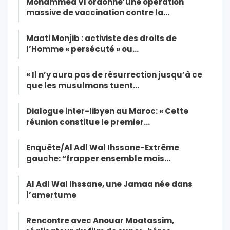
Mohammed VI ordonne’une opération
massive de vaccination contre la…
Maati Monjib : activiste des droits de
l’Homme « persécuté » ou…
« Il n’y aura pas de résurrection jusqu’à ce
que les musulmans tuent…
Dialogue inter-libyen au Maroc: « Cette
réunion constitue le premier…
Enquête/Al Adl Wal Ihssane-Extrême
gauche: “frapper ensemble mais…
Al Adl Wal Ihssane, une Jamaa née dans
l’amertume
Rencontre avec Anouar Moatassim,