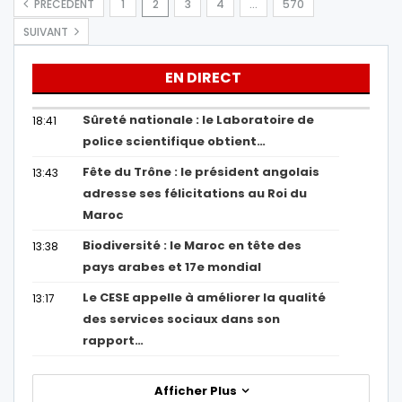
PRÉCÉDENT
1
2
3
4
…
570
SUIVANT
EN DIRECT
Sûreté nationale : le Laboratoire de
18:41
police scientifique obtient…
Fête du Trône : le président angolais
13:43
adresse ses félicitations au Roi du
Maroc
Biodiversité : le Maroc en tête des
13:38
pays arabes et 17e mondial
Le CESE appelle à améliorer la qualité
13:17
des services sociaux dans son
rapport…
Afficher Plus