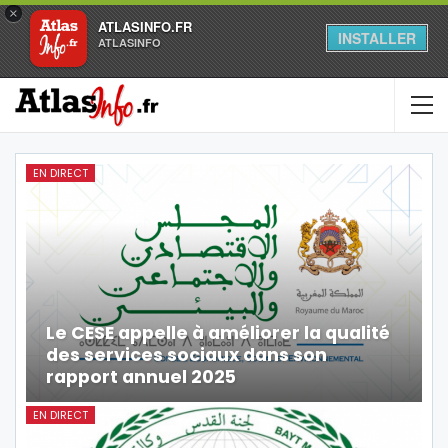
×
ATLASINFO.FR
INSTALLER
ATLASINFO
EN DIRECT
Le CESE appelle à améliorer la qualité
des services sociaux dans son
rapport annuel 2025
EN DIRECT