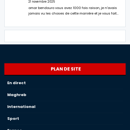
21 novembre 2025
omar bendouro vous avez 1000 fois raison, je n'avais
jamais vu les choses de cette manière et je vous fait…
PLAN DE SITE
En direct
Maghreb
International
Sport