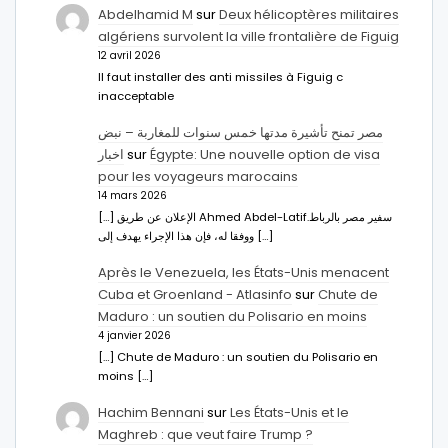
Abdelhamid M
sur
Deux hélicoptères militaires
algériens survolent la ville frontalière de Figuig
12 avril 2026
Il faut installer des anti missiles à Figuig c
inacceptable
مصر تمنح تأشيرة مدتها خمس سنوات للمغاربة – نبض
اخبار
sur
Égypte: Une nouvelle option de visa
pour les voyageurs marocains
14 mars 2026
[…] الإعلان عن طريق Ahmed Abdel-Latifسفير مصر بالرباط.
ووفقا له، فإن هذا الإجراء يهدف إلى […]
Après le Venezuela, les États-Unis menacent
Cuba et Groenland - Atlasinfo
sur
Chute de
Maduro : un soutien du Polisario en moins
4 janvier 2026
[…] Chute de Maduro : un soutien du Polisario en
moins […]
Hachim Bennani
sur
Les États-Unis et le
Maghreb : que veut faire Trump ?