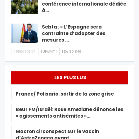
conférence internationale dédiée
à…
Sebta : « L’Espagne sera
contrainte d’adopter des
mesures …
PRÉCÉDENT
SUIVANT
1 De 30 846
LES PLUS LUS
France/ Polisario: sortir de la zone grise
Beur FM/Israël: Rose Ameziane dénonce les
« agissements antisémites »…
Macron circonspect sur le vaccin
d’AstraZeneca avant…