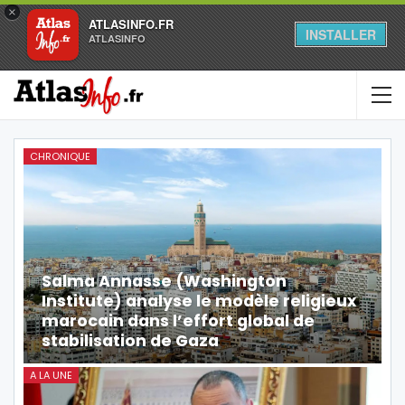
×
ATLASINFO.FR
INSTALLER
ATLASINFO
CHRONIQUE
Salma Annasse (Washington
Institute) analyse le modèle religieux
marocain dans l’effort global de
stabilisation de Gaza
A LA UNE