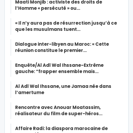
Maati Monjib : activiste des droits de
l’Homme « persécuté » ou…
« Il n’y aura pas de résurrection jusqu’à ce
que les musulmans tuent…
Dialogue inter-libyen au Maroc: « Cette
réunion constitue le premier…
Enquête/Al Adl Wal Ihssane-Extrême
gauche: “frapper ensemble mais…
Al Adl Wal Ihssane, une Jamaa née dans
l’amertume
Rencontre avec Anouar Moatassim,
réalisateur du film de super-héros…
Affaire Radi: la diaspora marocaine de