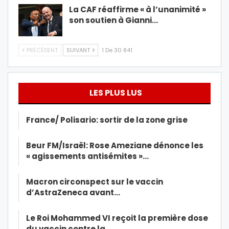
La CAF réaffirme « à l’unanimité »
son soutien à Gianni…
PRÉCÉDENT
SUIVANT
1 De 30 841
LES PLUS LUS
France/ Polisario: sortir de la zone grise
Beur FM/Israël: Rose Ameziane dénonce les
« agissements antisémites »…
Macron circonspect sur le vaccin
d’AstraZeneca avant…
Le Roi Mohammed VI reçoit la première dose
du vaccin contre la…