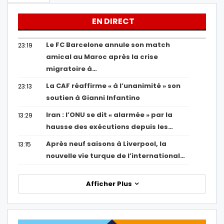
EN DIRECT
Le FC Barcelone annule son match
23:19
amical au Maroc après la crise
migratoire à…
La CAF réaffirme « à l’unanimité » son
23:13
soutien à Gianni Infantino
Iran : l’ONU se dit « alarmée » par la
13:29
hausse des exécutions depuis les…
Après neuf saisons à Liverpool, la
13:15
nouvelle vie turque de l’international…
Afficher Plus