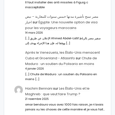
Il faut installer des anti missiles à Figuig c
inacceptable
مصر تمنح تأشيرة مدتها خمس سنوات للمغاربة – نبض
اخبار
sur
Égypte: Une nouvelle option de visa
pour les voyageurs marocains
14 mars 2026
[…] الإعلان عن طريق Ahmed Abdel-Latifسفير مصر بالرباط.
ووفقا له، فإن هذا الإجراء يهدف إلى […]
Après le Venezuela, les États-Unis menacent
Cuba et Groenland - Atlasinfo
sur
Chute de
Maduro : un soutien du Polisario en moins
4 janvier 2026
[…] Chute de Maduro : un soutien du Polisario en
moins […]
Hachim Bennani
sur
Les États-Unis et le
Maghreb : que veut faire Trump ?
21 novembre 2025
omar bendouro vous avez 1000 fois raison, je n'avais
jamais vu les choses de cette manière et je vous fait…