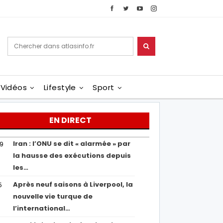
Vidéos
Lifestyle
Sport
EN DIRECT
Iran : l’ONU se dit « alarmée » par
29
la hausse des exécutions depuis
les…
Après neuf saisons à Liverpool, la
5
nouvelle vie turque de
l’international…