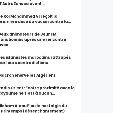
d’AstraZeneca avant…
Le Roi Mohammed VI reçoit la
première dose du vaccin contre la…
Deux animateurs de Beur FM
sanctionnés après une rencontre
avec…
Les islamistes marocains rattrapés
par leurs contradictions
Macron énerve les Algériens
Radio Orient : “notre proximité avec le
Royaume ne s’est à aucun…
Hicham Alaoui* ou la nostalgie du
« Printemps (désenchantement)