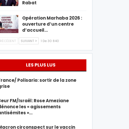
Rabat
Opération Marhaba 2026 :
ouverture d’un centre
d’accueil…
RÉCÉDENT
SUIVANT
1 De 30 840
LES PLUS LUS
France/ Polisario: sortir de la zone
grise
Beur FM/Israël: Rose Ameziane
dénonce les « agissements
antisémites »…
Macron circonspect sur le vaccin