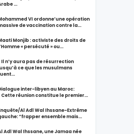
Arabe …
Mohammed VI ordonne’une opération
massive de vaccination contre la…
Maati Monjib : activiste des droits de
l’Homme « persécuté » ou…
« Il n’y aura pas de résurrection
jusqu’à ce que les musulmans
tuent…
Dialogue inter-libyen au Maroc:
« Cette réunion constitue le premier…
Enquête/Al Adl Wal Ihssane-Extrême
gauche: “frapper ensemble mais…
Al Adl Wal Ihssane, une Jamaa née