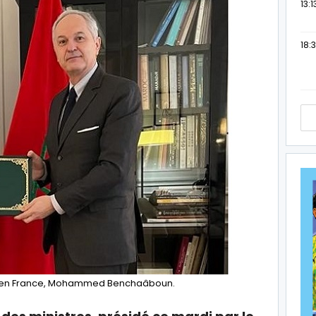
13:1
18:3
 en France, Mohammed Benchaâboun.