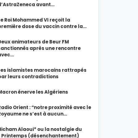
d’AstraZeneca avant…
Le Roi Mohammed VI reçoit la
première dose du vaccin contre la…
Deux animateurs de Beur FM
sanctionnés après une rencontre
avec…
Les islamistes marocains rattrapés
par leurs contradictions
Macron énerve les Algériens
Radio Orient : “notre proximité avec le
Royaume ne s’est à aucun…
Hicham Alaoui* ou la nostalgie du
« Printemps (désenchantement)