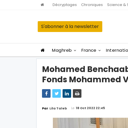
Décryptages
Chroniques
Science & 
S'abonner à la newsletter
Maghreb
France
Internati
Mohamed Benchaab
Fonds Mohammed VI 
Le
18 Oct 2022 22:45
Par
Lila Taleb