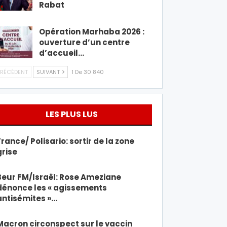
Rabat
Opération Marhaba 2026 :
ouverture d’un centre
d’accueil…
RÉCÉDENT
SUIVANT
1 De 30 840
LES PLUS LUS
France/ Polisario: sortir de la zone
grise
Beur FM/Israël: Rose Ameziane
dénonce les « agissements
antisémites »…
Macron circonspect sur le vaccin