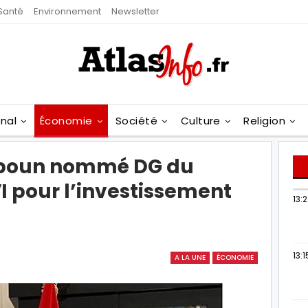
Santé
Environnement
Newsletter
onal
Économie
Société
Culture
Religion
oun nommé DG du
pour l’investissement
13:
13:1
A LA UNE
ÉCONOMIE