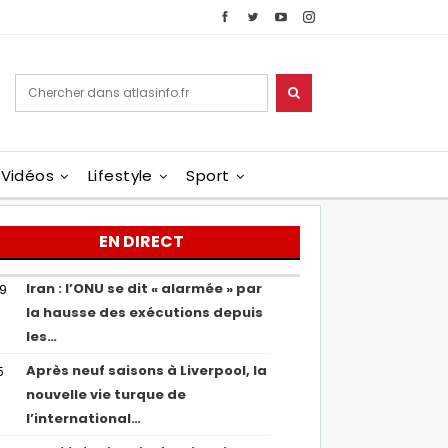
Vidéos
Lifestyle
Sport
EN DIRECT
Iran : l’ONU se dit « alarmée » par
29
la hausse des exécutions depuis
les…
Après neuf saisons à Liverpool, la
5
nouvelle vie turque de
l’international…