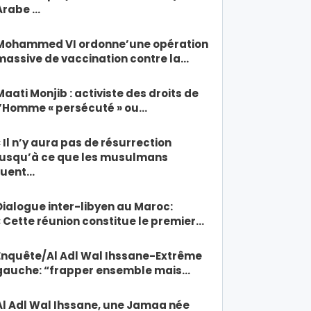
Arabe …
Mohammed VI ordonne’une opération
massive de vaccination contre la…
Maati Monjib : activiste des droits de
l’Homme « persécuté » ou…
« Il n’y aura pas de résurrection
jusqu’à ce que les musulmans
tuent…
Dialogue inter-libyen au Maroc:
« Cette réunion constitue le premier…
Enquête/Al Adl Wal Ihssane-Extrême
gauche: “frapper ensemble mais…
Al Adl Wal Ihssane, une Jamaa née