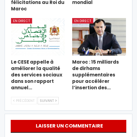
félicitations au Roi du
mondial
Maroc
EN DIRECT
EN DIRECT
Le CESE appelle à
Maroc : 15 milliards
améliorer la qualité
de dirhams
des services sociaux
supplémentaires
dans son rapport
pour accélérer
annuel…
l’insertion des…
PRÉCÉDENT
SUIVANT
LAISSER UN COMMENTAIRE