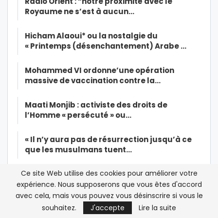
Radio Orient : “notre proximité avec le
Royaume ne s’est à aucun…
Hicham Alaoui* ou la nostalgie du
« Printemps (désenchantement) Arabe …
Mohammed VI ordonne’une opération
massive de vaccination contre la…
Maati Monjib : activiste des droits de
l’Homme « persécuté » ou…
« Il n’y aura pas de résurrection jusqu’à ce
que les musulmans tuent…
Ce site Web utilise des cookies pour améliorer votre
Dialogue inter-libyen au Maroc: « Cette
réunion constitue le premier…
expérience. Nous supposerons que vous êtes d'accord
avec cela, mais vous pouvez vous désinscrire si vous le
souhaitez.
J'accepte
Lire la suite
Enquête/Al Adl Wal Ihssane-Extrême