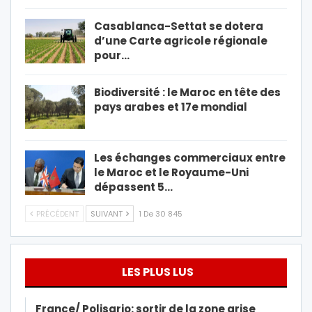
Casablanca-Settat se dotera
d’une Carte agricole régionale
pour…
Biodiversité : le Maroc en tête des
pays arabes et 17e mondial
Les échanges commerciaux entre
le Maroc et le Royaume-Uni
dépassent 5…
PRÉCÉDENT
SUIVANT
1 De 30 845
LES PLUS LUS
France/ Polisario: sortir de la zone grise