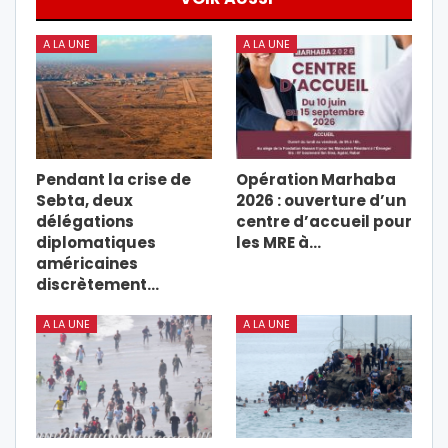
A LA UNE
A LA UNE
Pendant la crise de
Opération Marhaba
Sebta, deux
2026 : ouverture d’un
délégations
centre d’accueil pour
diplomatiques
les MRE à…
américaines
discrètement…
A LA UNE
A LA UNE