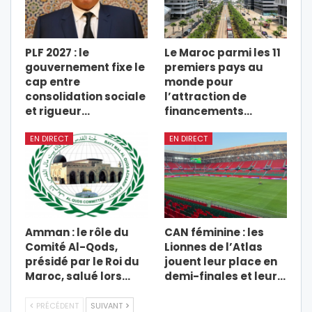
PLF 2027 : le
Le Maroc parmi les 11
gouvernement fixe le
premiers pays au
cap entre
monde pour
consolidation sociale
l’attraction de
et rigueur…
financements…
EN DIRECT
EN DIRECT
Amman : le rôle du
CAN féminine : les
Comité Al-Qods,
Lionnes de l’Atlas
présidé par le Roi du
jouent leur place en
Maroc, salué lors…
demi-finales et leur…
PRÉCÉDENT
SUIVANT