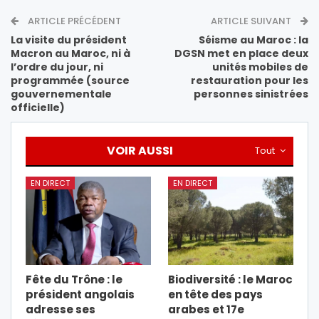
ARTICLE PRÉCÉDENT
ARTICLE SUIVANT
La visite du président
Séisme au Maroc : la
Macron au Maroc, ni à
DGSN met en place deux
l’ordre du jour, ni
unités mobiles de
programmée (source
restauration pour les
gouvernementale
personnes sinistrées
officielle)
VOIR AUSSI
Tout
EN DIRECT
EN DIRECT
Fête du Trône : le
Biodiversité : le Maroc
président angolais
en tête des pays
adresse ses
arabes et 17e