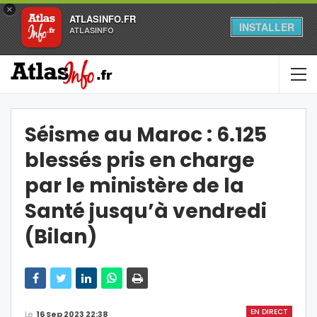
×
ATLASINFO.FR
INSTALLER
ATLASINFO
Séisme au Maroc : 6.125
blessés pris en charge
par le ministère de la
Santé jusqu’à vendredi
(Bilan)
EN DIRECT
Le
16 Sep 2023 22:38