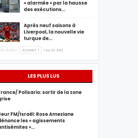
« alarmée » par la hausse
des exécutions…
Après neuf saisons à
Liverpool, la nouvelle vie
turque de…
RÉCÉDENT
SUIVANT
1 De 30 840
LES PLUS LUS
France/ Polisario: sortir de la zone
grise
Beur FM/Israël: Rose Ameziane
dénonce les « agissements
antisémites »…