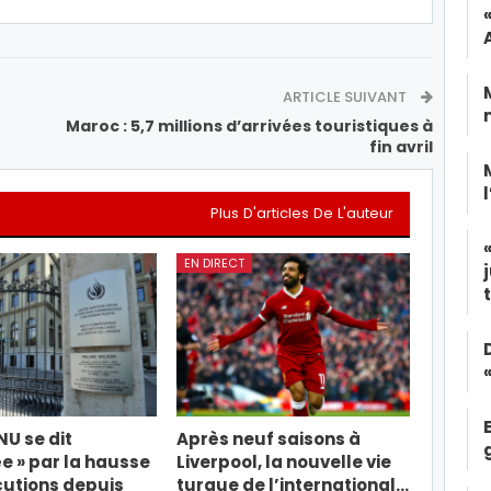
ARTICLE SUIVANT
Maroc : 5,7 millions d’arrivées touristiques à
fin avril
Plus D'articles De L'auteur
EN DIRECT
ONU se dit
Après neuf saisons à
e » par la hausse
Liverpool, la nouvelle vie
utions depuis
turque de l’international…