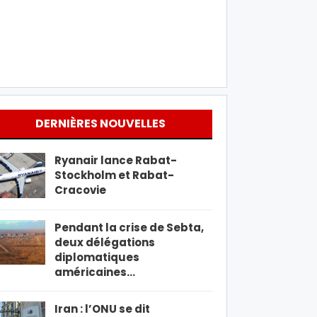
DERNIÈRES NOUVELLES
Ryanair lance Rabat-
Stockholm et Rabat-
Cracovie
Pendant la crise de Sebta,
deux délégations
diplomatiques
américaines…
Iran : l’ONU se dit