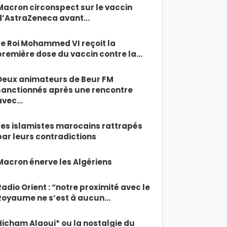
Macron circonspect sur le vaccin
d’AstraZeneca avant…
Le Roi Mohammed VI reçoit la
première dose du vaccin contre la…
Deux animateurs de Beur FM
sanctionnés après une rencontre
avec…
Les islamistes marocains rattrapés
par leurs contradictions
Macron énerve les Algériens
Radio Orient : “notre proximité avec le
Royaume ne s’est à aucun…
Hicham Alaoui* ou la nostalgie du