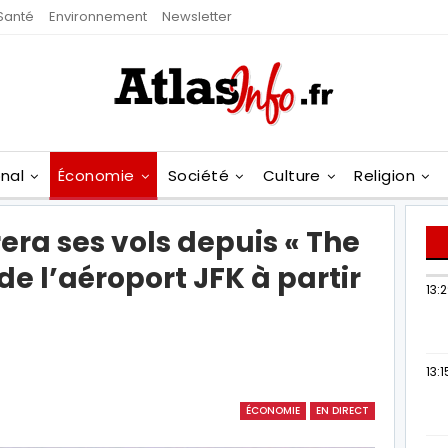
Santé
Environnement
Newsletter
onal
Économie
Société
Culture
Religion
era ses vols depuis « The
e l’aéroport JFK à partir
13:
13:1
ÉCONOMIE
EN DIRECT