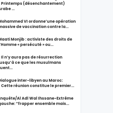
« Printemps (désenchantement)
Arabe …
Mohammed VI ordonne’une opération
massive de vaccination contre la…
Maati Monjib : activiste des droits de
l’Homme « persécuté » ou…
« Il n’y aura pas de résurrection
jusqu’à ce que les musulmans
tuent…
Dialogue inter-libyen au Maroc:
« Cette réunion constitue le premier…
Enquête/Al Adl Wal Ihssane-Extrême
gauche: “frapper ensemble mais…