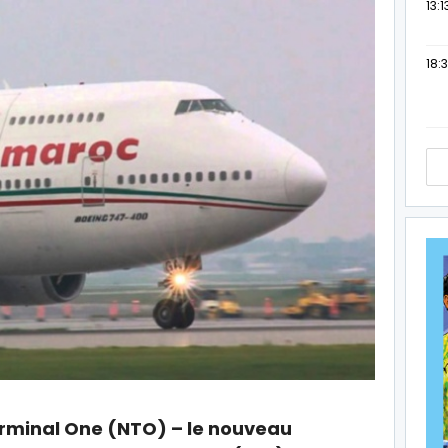
13:1
18:3
erminal One (NTO) – le nouveau