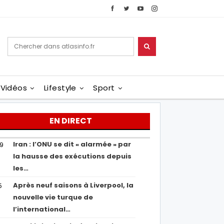
Vidéos
Lifestyle
Sport
EN DIRECT
Iran : l’ONU se dit « alarmée » par
29
la hausse des exécutions depuis
les…
Après neuf saisons à Liverpool, la
5
nouvelle vie turque de
l’international…