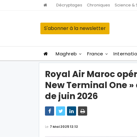
Décryptages
Chroniques
Science & 
S'abonner à la newsletter
Maghreb
France
Internati
Royal Air Maroc opér
New Terminal One » d
de juin 2026
Le
7 Mai 2025 12:12