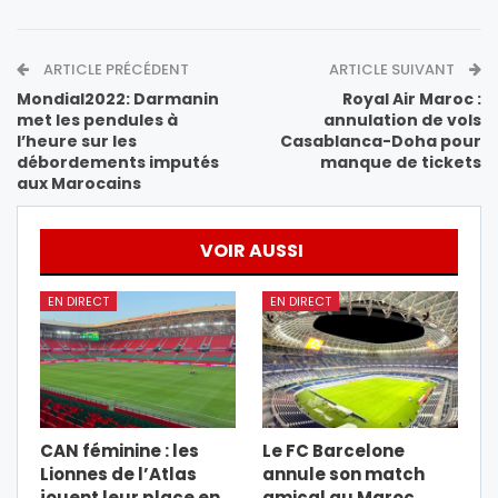
ARTICLE PRÉCÉDENT
ARTICLE SUIVANT
Mondial2022: Darmanin
Royal Air Maroc :
met les pendules à
annulation de vols
l’heure sur les
Casablanca-Doha pour
débordements imputés
manque de tickets
aux Marocains
VOIR AUSSI
EN DIRECT
EN DIRECT
CAN féminine : les
Le FC Barcelone
Lionnes de l’Atlas
annule son match
jouent leur place en
amical au Maroc