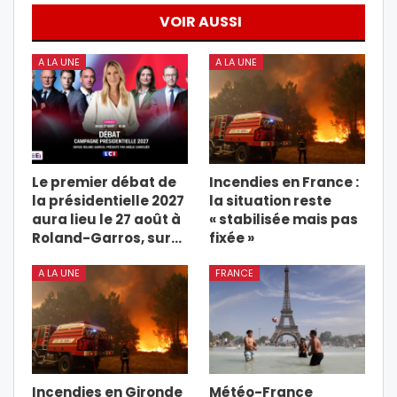
VOIR AUSSI
A LA UNE
A LA UNE
Le premier débat de
Incendies en France :
la présidentielle 2027
la situation reste
aura lieu le 27 août à
« stabilisée mais pas
Roland-Garros, sur…
fixée »
A LA UNE
FRANCE
Incendies en Gironde
Météo-France