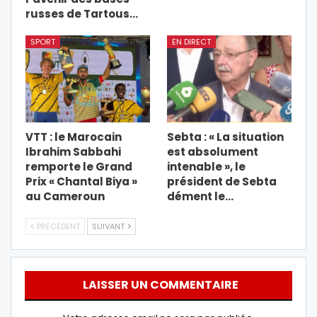
russes de Tartous…
SPORT
EN DIRECT
VTT : le Marocain
Sebta : « La situation
Ibrahim Sabbahi
est absolument
remporte le Grand
intenable », le
Prix « Chantal Biya »
président de Sebta
au Cameroun
dément le…
PRÉCÉDENT
SUIVANT
LAISSER UN COMMENTAIRE