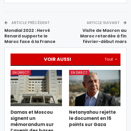
ARTICLE PRÉCÉDENT
ARTICLE SUIVANT
Mondial 2022 : Hervé
Visite de Macron au
Renard supporte le
Maroc retardée à fin
Maroc face à la France
février-début mars
VOIR AUSSI
Tout
EN DIRECT
EN DIRECT
Damas et Moscou
Netanyahou rejette
signent un
le document en 15
mémorandum sur
points sur Gaza
l’avenir des bases