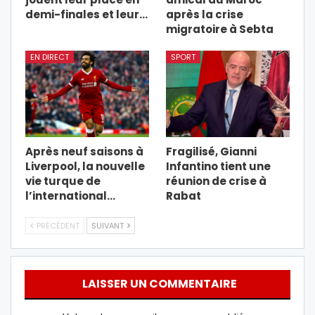
demi-finales et leur…
après la crise
migratoire à Sebta
EN DIRECT
SPORT
Après neuf saisons à
Fragilisé, Gianni
Liverpool, la nouvelle
Infantino tient une
vie turque de
réunion de crise à
l’international…
Rabat
PRÉCÉDENT
SUIVANT
LAISSER UN COMMENTAIRE