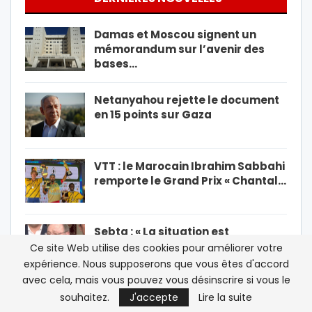
Damas et Moscou signent un
mémorandum sur l’avenir des
bases…
Netanyahou rejette le document
en 15 points sur Gaza
VTT : le Marocain Ibrahim Sabbahi
remporte le Grand Prix « Chantal…
Sebta : « La situation est
absolument intenable », le
Ce site Web utilise des cookies pour améliorer votre
président de…
expérience. Nous supposerons que vous êtes d'accord
avec cela, mais vous pouvez vous désinscrire si vous le
PRÉCÉDENT
SUIVANT
1 De 30 851
souhaitez.
J'accepte
Lire la suite