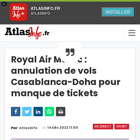
×
ATLASINFO.FR
INSTALLER
ATLASINFO
Royal Air Maroc :
annulation de vols
Casablanca-Doha pour
manque de tickets
EN DIRECT
SPORT
Le
14 Déc 2022 11:00
Par
Atlasinfo