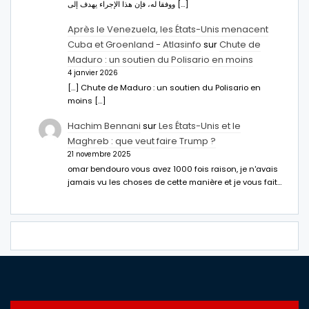
ووفقا له، فإن هذا الإجراء يهدف إلى […]
Après le Venezuela, les États-Unis menacent
Cuba et Groenland - Atlasinfo
sur
Chute de
Maduro : un soutien du Polisario en moins
4 janvier 2026
[…] Chute de Maduro : un soutien du Polisario en
moins […]
Hachim Bennani
sur
Les États-Unis et le
Maghreb : que veut faire Trump ?
21 novembre 2025
omar bendouro vous avez 1000 fois raison, je n'avais
jamais vu les choses de cette manière et je vous fait…