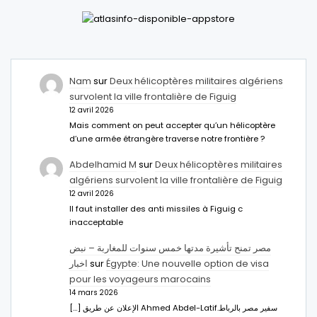
Nam
sur
Deux hélicoptères militaires algériens
survolent la ville frontalière de Figuig
12 avril 2026
Mais comment on peut accepter qu’un hélicoptère
d’une armée étrangère traverse notre frontière ?
Abdelhamid M
sur
Deux hélicoptères militaires
algériens survolent la ville frontalière de Figuig
12 avril 2026
Il faut installer des anti missiles à Figuig c
inacceptable
مصر تمنح تأشيرة مدتها خمس سنوات للمغاربة – نبض
اخبار
sur
Égypte: Une nouvelle option de visa
pour les voyageurs marocains
14 mars 2026
[…] الإعلان عن طريق Ahmed Abdel-Latifسفير مصر بالرباط.