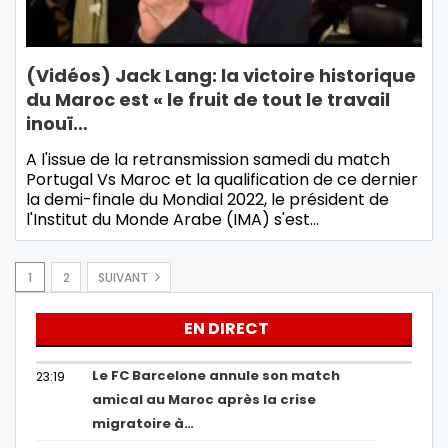
(Vidéos) Jack Lang: la victoire historique
du Maroc est « le fruit de tout le travail
inouï…
A l'issue de la retransmission samedi du match
Portugal Vs Maroc et la qualification de ce dernier
la demi-finale du Mondial 2022, le président de
l'Institut du Monde Arabe (IMA) s'est…
1
2
SUIVANT
EN DIRECT
Le FC Barcelone annule son match
23:19
amical au Maroc après la crise
migratoire à…