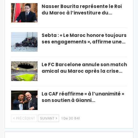
Nasser Bourita représente le Roi
du Maroc à l’investiture du…
Sebta : « Le Maroc honore toujours
ses engagements », affirme une…
Le FC Barcelone annule son match
amical au Maroc après la crise…
La CAF réaffirme « à l’unanimité »
son soutien à Gianni…
PRÉCÉDENT
SUIVANT
1 De 30 841