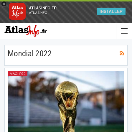
×
ATLASINFO.FR
INSTALLER
ATLASINFO
Mondial 2022
MAGHREB