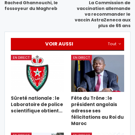
Rached Ghannouchi, le
La Commission de
fossoyeur du Maghreb
vaccination allemande
va recommander le
vaccin AstraZeneca aux
plus de 65 ans
VOIR AUSSI
Tout
EN DIRECT
EN DIRECT
Sûreté nationale : le
Fête du Trône : le
Laboratoire de police
président angolais
scientifique obtient…
adresse ses
félicitations au Roi du
Maroc