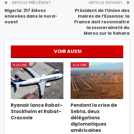
ARTICLE PRÉCÉDENT
ARTICLE SUIVANT
Nigeria: 317 élèves
Président de l’Union des
enlevées dans le nord-
maires de l’Essonne: la
ouest
France doit reconnaitre
la souveraineté du
Maroc sur le Sahara
VOIR AUSSI
A LA UNE
A LA UNE
Ryanair lance Rabat-
Pendant la crise de
Stockholm et Rabat-
Sebta, deux
Cracovie
délégations
diplomatiques
américaines