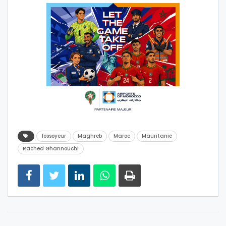
fossoyeur
Maghreb
Maroc
Mauritanie
Rached Ghannouchi