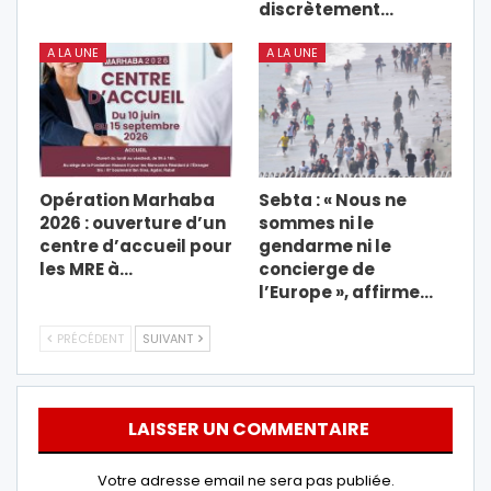
discrètement…
A LA UNE
A LA UNE
Opération Marhaba
Sebta : « Nous ne
2026 : ouverture d’un
sommes ni le
centre d’accueil pour
gendarme ni le
les MRE à…
concierge de
l’Europe », affirme…
PRÉCÉDENT
SUIVANT
LAISSER UN COMMENTAIRE
Votre adresse email ne sera pas publiée.