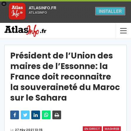
×
ATLASINFO.FR
INSTALLER
ATLASINFO
Président de l’Union des
maires de l’Essonne: la
France doit reconnaitre
la souveraineté du Maroc
sur le Sahara
EN DIRECT
MAGHREB
Le
27 Fév 2021 13:15