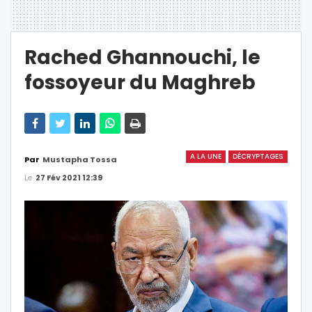
Rached Ghannouchi, le
fossoyeur du Maghreb
A LA UNE
DÉCRYPTAGES
Par
Mustapha Tossa
Le
27 Fév 2021 12:39