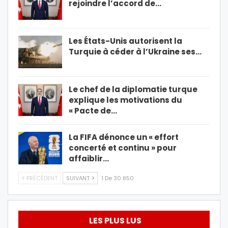
rejoindre l’accord de…
Les États-Unis autorisent la
Turquie à céder à l’Ukraine ses…
Le chef de la diplomatie turque
explique les motivations du
« Pacte de…
La FIFA dénonce un « effort
concerté et continu » pour
affaiblir…
PRÉCÉDENT
SUIVANT
1 De 30 850
LES PLUS LUS