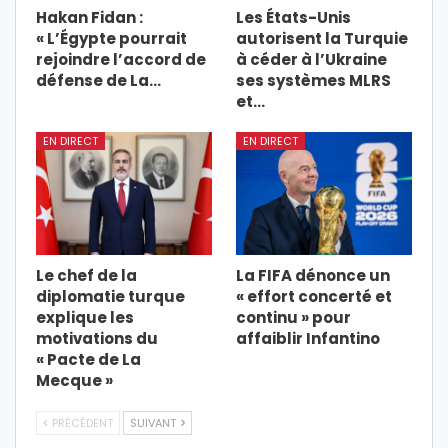
Hakan Fidan :
Les États-Unis
« L’Égypte pourrait
autorisent la Turquie
rejoindre l’accord de
à céder à l’Ukraine
défense de La…
ses systèmes MLRS
et…
EN DIRECT
EN DIRECT
Le chef de la
La FIFA dénonce un
diplomatie turque
« effort concerté et
explique les
continu » pour
motivations du
affaiblir Infantino
« Pacte de La
Mecque »
PRÉCÉDENT
SUIVANT