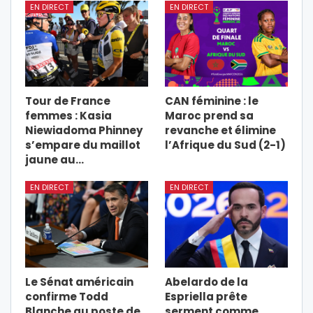
EN DIRECT
EN DIRECT
Tour de France
CAN féminine : le
femmes : Kasia
Maroc prend sa
Niewiadoma Phinney
revanche et élimine
s’empare du maillot
l’Afrique du Sud (2-1)
jaune au…
EN DIRECT
EN DIRECT
Le Sénat américain
Abelardo de la
confirme Todd
Espriella prête
Blanche au poste de
serment comme