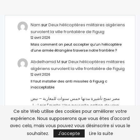
Nam
sur
Deux hélicoptères militaires algériens
survolent la ville frontalière de Figuig
12 avril 2026
Mais comment on peut accepter qu’un hélicoptère
d’une armée étrangère traverse notre frontière ?
Abdelhamid M
sur
Deux hélicoptères militaires
algériens survolent la ville frontalière de Figuig
12 avril 2026
Il faut installer des anti missiles à Figuig c
inacceptable
مصر تمنح تأشيرة مدتها خمس سنوات للمغاربة – نبض
اخبار
sur
Égypte: Une nouvelle option de visa
Ce site Web utilise des cookies pour améliorer votre
pour les voyageurs marocains
expérience. Nous supposerons que vous êtes d'accord
14 mars 2026
avec cela, mais vous pouvez vous désinscrire si vous le
[…] الإعلان عن طريق Ahmed Abdel-Latifسفير مصر بالرباط.
ووفقا له، فإن هذا الإجراء يهدف إلى […]
souhaitez.
J'accepte
Lire la suite