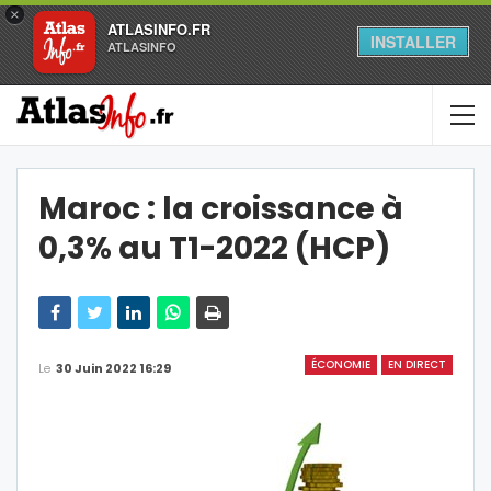
×
ATLASINFO.FR
INSTALLER
ATLASINFO
Maroc : la croissance à
0,3% au T1-2022 (HCP)
ÉCONOMIE
EN DIRECT
Le
30 Juin 2022 16:29