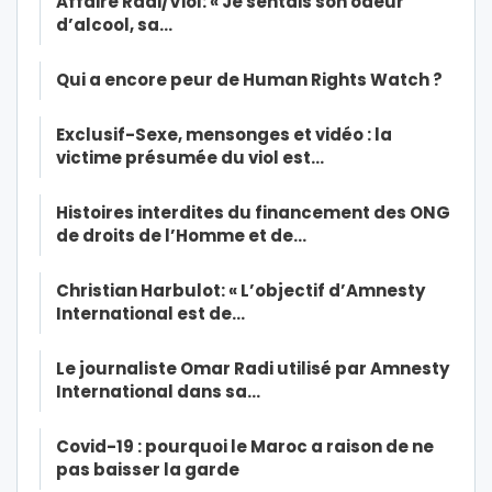
Affaire Radi/Viol: « Je sentais son odeur
d’alcool, sa…
Qui a encore peur de Human Rights Watch ?
Exclusif-Sexe, mensonges et vidéo : la
victime présumée du viol est…
Histoires interdites du financement des ONG
de droits de l’Homme et de…
Christian Harbulot: « L’objectif d’Amnesty
International est de…
Le journaliste Omar Radi utilisé par Amnesty
International dans sa…
Covid-19 : pourquoi le Maroc a raison de ne
pas baisser la garde