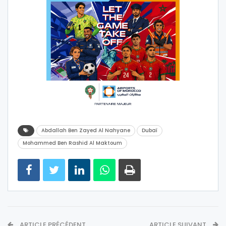
Abdallah Ben Zayed Al Nahyane
Dubaï
Mohammed Ben Rashid Al Maktoum
ARTICLE PRÉCÉDENT
ARTICLE SUIVANT