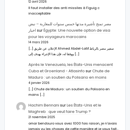
12 avril 2026
Il faut installer des anti missiles à Figuig c
inacceptable
مصر تمنح تأشيرة مدتها خمس سنوات للمغاربة – نبض
اخبار
sur
Égypte: Une nouvelle option de visa
pour les voyageurs marocains
14 mars 2026
[…] الإعلان عن طريق Ahmed Abdel-Latifسفير مصر بالرباط.
ووفقا له، فإن هذا الإجراء يهدف إلى […]
Après le Venezuela, les États-Unis menacent
Cuba et Groenland - Atlasinfo
sur
Chute de
Maduro : un soutien du Polisario en moins
4 janvier 2026
[…] Chute de Maduro : un soutien du Polisario en
moins […]
Hachim Bennani
sur
Les États-Unis et le
Maghreb : que veut faire Trump ?
21 novembre 2025
omar bendouro vous avez 1000 fois raison, je n'avais
jamais vu les choses de cette manière et je vous fait…