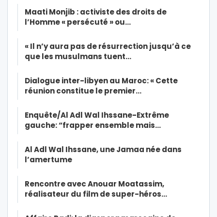
Maati Monjib : activiste des droits de
l’Homme « persécuté » ou…
« Il n’y aura pas de résurrection jusqu’à ce
que les musulmans tuent…
Dialogue inter-libyen au Maroc: « Cette
réunion constitue le premier…
Enquête/Al Adl Wal Ihssane-Extrême
gauche: “frapper ensemble mais…
Al Adl Wal Ihssane, une Jamaa née dans
l’amertume
Rencontre avec Anouar Moatassim,
réalisateur du film de super-héros…