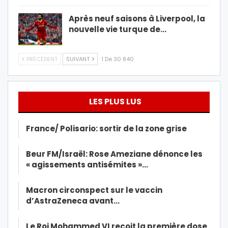
Après neuf saisons à Liverpool, la
nouvelle vie turque de…
PRÉCÉDENT
SUIVANT
1 De 30 840
LES PLUS LUS
France/ Polisario: sortir de la zone grise
Beur FM/Israël: Rose Ameziane dénonce les
« agissements antisémites »…
Macron circonspect sur le vaccin
d’AstraZeneca avant…
Le Roi Mohammed VI reçoit la première dose