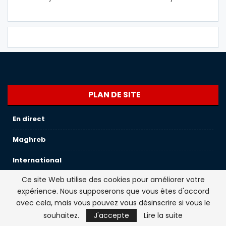
PLAN DE SITE
En direct
Maghreb
International
Ce site Web utilise des cookies pour améliorer votre
Sport
expérience. Nous supposerons que vous êtes d'accord
France
avec cela, mais vous pouvez vous désinscrire si vous le
souhaitez.
J'accepte
Lire la suite
Societe