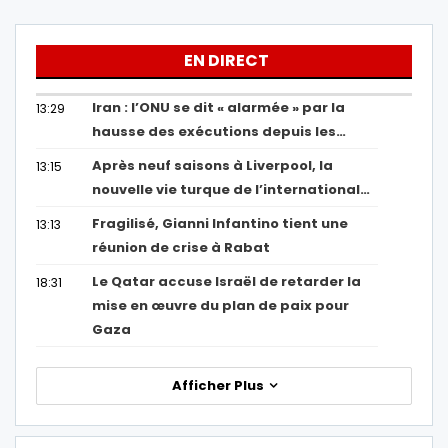
EN DIRECT
Iran : l’ONU se dit « alarmée » par la
13:29
hausse des exécutions depuis les…
Après neuf saisons à Liverpool, la
13:15
nouvelle vie turque de l’international…
Fragilisé, Gianni Infantino tient une
13:13
réunion de crise à Rabat
Le Qatar accuse Israël de retarder la
18:31
mise en œuvre du plan de paix pour
Gaza
Afficher Plus