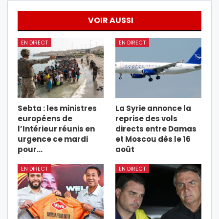
VOIR AUSSI
EN DIRECT
EN DIRECT
Sebta : les ministres
La Syrie annonce la
européens de
reprise des vols
l’Intérieur réunis en
directs entre Damas
urgence ce mardi
et Moscou dès le 16
pour…
août
EN DIRECT
EN DIRECT