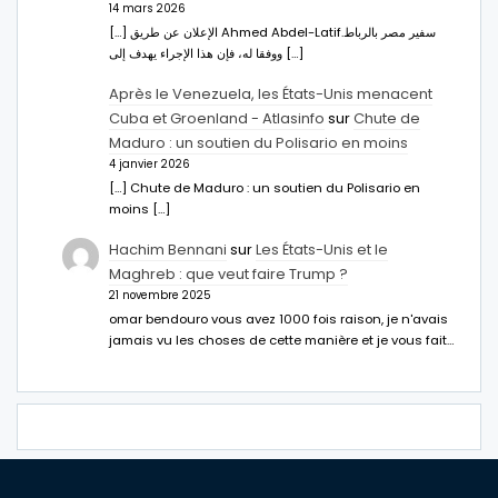
14 mars 2026
[…] الإعلان عن طريق Ahmed Abdel-Latifسفير مصر بالرباط.
ووفقا له، فإن هذا الإجراء يهدف إلى […]
Après le Venezuela, les États-Unis menacent
Cuba et Groenland - Atlasinfo
sur
Chute de
Maduro : un soutien du Polisario en moins
4 janvier 2026
[…] Chute de Maduro : un soutien du Polisario en
moins […]
Hachim Bennani
sur
Les États-Unis et le
Maghreb : que veut faire Trump ?
21 novembre 2025
omar bendouro vous avez 1000 fois raison, je n'avais
jamais vu les choses de cette manière et je vous fait…