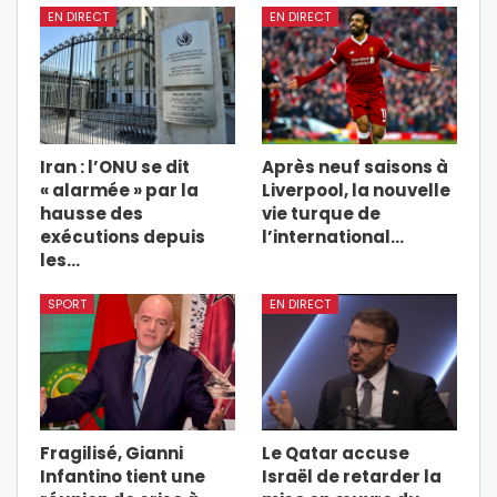
EN DIRECT
EN DIRECT
Iran : l’ONU se dit
Après neuf saisons à
« alarmée » par la
Liverpool, la nouvelle
hausse des
vie turque de
exécutions depuis
l’international…
les…
SPORT
EN DIRECT
Fragilisé, Gianni
Le Qatar accuse
Infantino tient une
Israël de retarder la