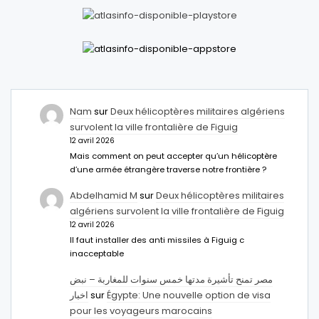
Nam
sur
Deux hélicoptères militaires algériens
survolent la ville frontalière de Figuig
12 avril 2026
Mais comment on peut accepter qu’un hélicoptère
d’une armée étrangère traverse notre frontière ?
Abdelhamid M
sur
Deux hélicoptères militaires
algériens survolent la ville frontalière de Figuig
12 avril 2026
Il faut installer des anti missiles à Figuig c
inacceptable
مصر تمنح تأشيرة مدتها خمس سنوات للمغاربة – نبض
اخبار
sur
Égypte: Une nouvelle option de visa
pour les voyageurs marocains