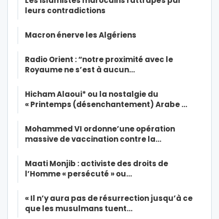
Les islamistes marocains rattrapés par
leurs contradictions
Macron énerve les Algériens
Radio Orient : “notre proximité avec le
Royaume ne s’est à aucun…
Hicham Alaoui* ou la nostalgie du
« Printemps (désenchantement) Arabe …
Mohammed VI ordonne’une opération
massive de vaccination contre la…
Maati Monjib : activiste des droits de
l’Homme « persécuté » ou…
« Il n’y aura pas de résurrection jusqu’à ce
que les musulmans tuent…