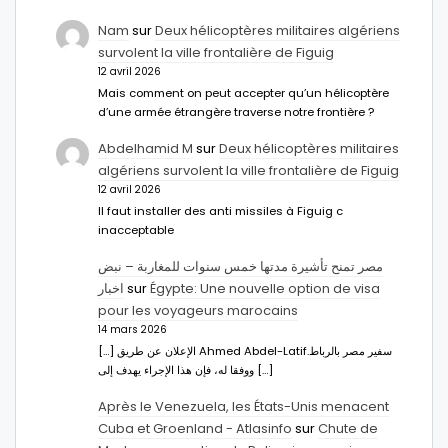
Nam
sur
Deux hélicoptères militaires algériens
survolent la ville frontalière de Figuig
12 avril 2026
Mais comment on peut accepter qu’un hélicoptère
d’une armée étrangère traverse notre frontière ?
Abdelhamid M
sur
Deux hélicoptères militaires
algériens survolent la ville frontalière de Figuig
12 avril 2026
Il faut installer des anti missiles à Figuig c
inacceptable
مصر تمنح تأشيرة مدتها خمس سنوات للمغاربة – نبض
اخبار
sur
Égypte: Une nouvelle option de visa
pour les voyageurs marocains
14 mars 2026
[…] الإعلان عن طريق Ahmed Abdel-Latifسفير مصر بالرباط.
ووفقا له، فإن هذا الإجراء يهدف إلى […]
Après le Venezuela, les États-Unis menacent
Cuba et Groenland - Atlasinfo
sur
Chute de