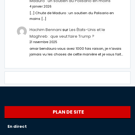
Maduro : un soutien du Polisario en moins
4 janvier 2026
[…] Chute de Maduro : un soutien du Polisario en
moins […]
Hachim Bennani
sur
Les États-Unis et le
Maghreb : que veut faire Trump ?
21 novembre 2025
omar bendouro vous avez 1000 fois raison, je n'avais
jamais vu les choses de cette manière et je vous fait…
PLAN DE SITE
En direct