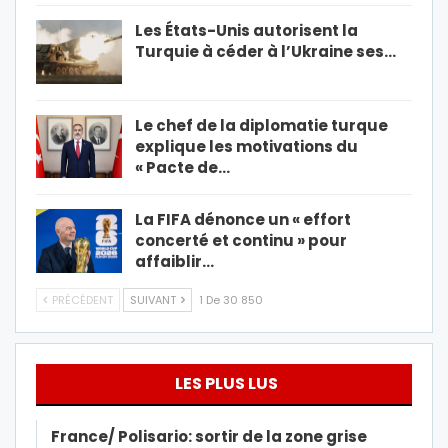
Les États-Unis autorisent la
Turquie à céder à l’Ukraine ses…
Le chef de la diplomatie turque
explique les motivations du
« Pacte de…
La FIFA dénonce un « effort
concerté et continu » pour
affaiblir…
PRÉCÉDENT
SUIVANT
1 De 30 850
LES PLUS LUS
France/ Polisario: sortir de la zone grise