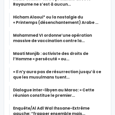
Royaume ne s’est à aucun…
Hicham Alaoui* ou la nostalgie du
« Printemps (désenchantement) Arabe …
Mohammed VI ordonne’une opération
massive de vaccination contre la…
Maati Monjib : activiste des droits de
l’Homme « persécuté » ou…
« Il n’y aura pas de résurrection jusqu’à ce
que les musulmans tuent…
Dialogue inter-libyen au Maroc: « Cette
réunion constitue le premier…
Enquête/Al Adl Wal Ihssane-Extrême
gauche: “frapper ensemble mais…