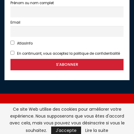
Prénom ou nom complet
Email
AtlasInfo
En continuant, vous acceptez la politique de confidentialité
Ce site Web utilise des cookies pour améliorer votre
expérience. Nous supposerons que vous êtes d'accord
Atlasinfo.fr : l'essentiel de l'actualité de la France et du
avec cela, mais vous pouvez vous désinscrire si vous le
Maghreb © Tous Droits Réservés - Atlasinfo- 2026
souhaitez.
J'accepte
Lire la suite
ATLASINFO