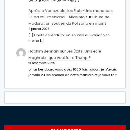
ووفقا له، فإن هذا الإجراء يهدف إلى […]
Après le Venezuela, les États-Unis menacent
Cuba et Groenland - Atlasinfo
sur
Chute de
Maduro : un soutien du Polisario en moins
4 janvier 2026
[…] Chute de Maduro : un soutien du Polisario en
moins […]
Hachim Bennani
sur
Les États-Unis et le
Maghreb : que veut faire Trump ?
21 novembre 2025
omar bendouro vous avez 1000 fois raison, je n'avais
jamais vu les choses de cette manière et je vous fait…