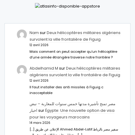
Nam
sur
Deux hélicoptères militaires algériens
survolent la ville frontalière de Figuig
12 avril 2026
Mais comment on peut accepter qu’un hélicoptère
d’une armée étrangère traverse notre frontière ?
Abdelhamid M
sur
Deux hélicoptères militaires
algériens survolent la ville frontalière de Figuig
12 avril 2026
Il faut installer des anti missiles à Figuig c
inacceptable
مصر تمنح تأشيرة مدتها خمس سنوات للمغاربة – نبض
اخبار
sur
Égypte: Une nouvelle option de visa
pour les voyageurs marocains
14 mars 2026
[…] الإعلان عن طريق Ahmed Abdel-Latifسفير مصر بالرباط.