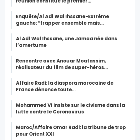
réunion constitue le premier…
Enquête/Al Adl Wal Ihssane-Extrême
gauche: “frapper ensemble mais…
Al Adl Wal Ihssane, une Jamaa née dans
l’amertume
Rencontre avec Anouar Moatassim,
réalisateur du film de super-héros…
Affaire Radi: la diaspora marocaine de
France dénonce toute…
Mohammed VI insiste sur le civisme dans la
lutte contre le Coronavirus
Maroc/Affaire Omar Radi: la tribune de trop
pour Orient XXI