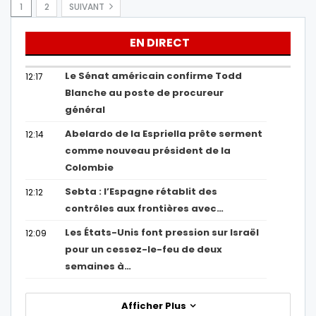
1
2
SUIVANT
EN DIRECT
Le Sénat américain confirme Todd
12:17
Blanche au poste de procureur
général
Abelardo de la Espriella prête serment
12:14
comme nouveau président de la
Colombie
Sebta : l’Espagne rétablit des
12:12
contrôles aux frontières avec…
Les États-Unis font pression sur Israël
12:09
pour un cessez-le-feu de deux
semaines à…
Afficher Plus