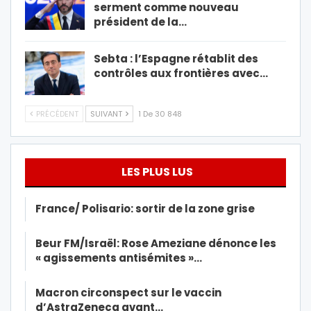
serment comme nouveau
président de la…
Sebta : l’Espagne rétablit des
contrôles aux frontières avec…
PRÉCÉDENT
SUIVANT
1 De 30 848
LES PLUS LUS
France/ Polisario: sortir de la zone grise
Beur FM/Israël: Rose Ameziane dénonce les
« agissements antisémites »…
Macron circonspect sur le vaccin
d’AstraZeneca avant…