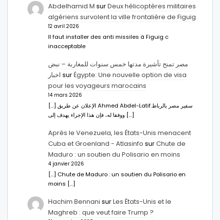
Abdelhamid M
sur
Deux hélicoptères militaires
algériens survolent la ville frontalière de Figuig
12 avril 2026
Il faut installer des anti missiles à Figuig c
inacceptable
مصر تمنح تأشيرة مدتها خمس سنوات للمغاربة – نبض
اخبار
sur
Égypte: Une nouvelle option de visa
pour les voyageurs marocains
14 mars 2026
[…] الإعلان عن طريق Ahmed Abdel-Latifسفير مصر بالرباط.
ووفقا له، فإن هذا الإجراء يهدف إلى […]
Après le Venezuela, les États-Unis menacent
Cuba et Groenland - Atlasinfo
sur
Chute de
Maduro : un soutien du Polisario en moins
4 janvier 2026
[…] Chute de Maduro : un soutien du Polisario en
moins […]
Hachim Bennani
sur
Les États-Unis et le
Maghreb : que veut faire Trump ?