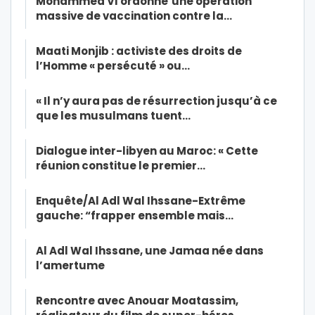
Mohammed VI ordonne’une opération
massive de vaccination contre la…
Maati Monjib : activiste des droits de
l’Homme « persécuté » ou…
« Il n’y aura pas de résurrection jusqu’à ce
que les musulmans tuent…
Dialogue inter-libyen au Maroc: « Cette
réunion constitue le premier…
Enquête/Al Adl Wal Ihssane-Extrême
gauche: “frapper ensemble mais…
Al Adl Wal Ihssane, une Jamaa née dans
l’amertume
Rencontre avec Anouar Moatassim,