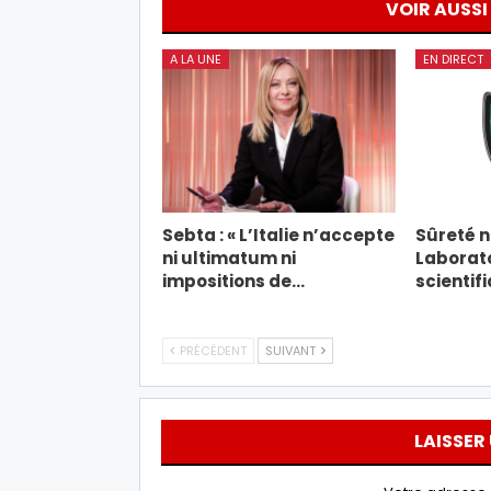
VOIR AUSSI
A LA UNE
EN DIRECT
Sebta : « L’Italie n’accepte
Sûreté na
ni ultimatum ni
Laborato
impositions de…
scientif
PRÉCÉDENT
SUIVANT
LAISSER