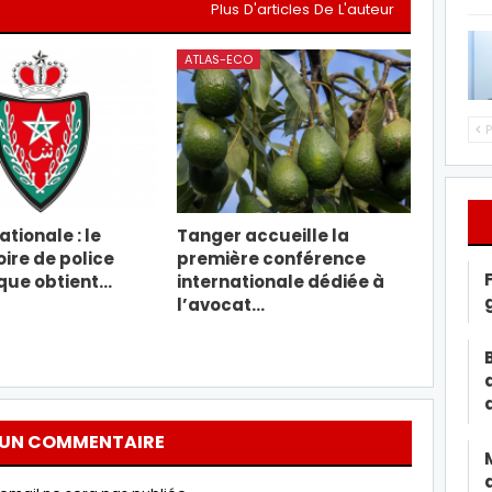
Plus D'articles De L'auteur
ATLAS-ECO
P
tionale : le
Tanger accueille la
ire de police
première conférence
ique obtient…
internationale dédiée à
l’avocat…
 UN COMMENTAIRE