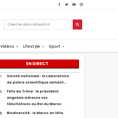
Vidéos
Lifestyle
Sport
EN DIRECT
Sûreté nationale : le Laboratoire
1
de police scientifique obtient…
Fête du Trône : le président
43
angolais adresse ses
félicitations au Roi du Maroc
Biodiversité : le Maroc en tête
38