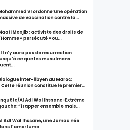
Mohammed VI ordonne’une opération
massive de vaccination contre la…
Maati Monjib : activiste des droits de
l’Homme « persécuté » ou…
« Il n’y aura pas de résurrection
jusqu’à ce que les musulmans
tuent…
Dialogue inter-libyen au Maroc:
« Cette réunion constitue le premier…
Enquête/Al Adl Wal Ihssane-Extrême
gauche: “frapper ensemble mais…
Al Adl Wal Ihssane, une Jamaa née
dans l’amertume