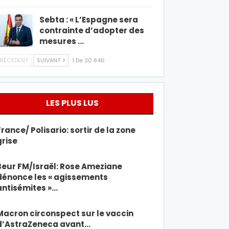
Sebta : « L’Espagne sera
contrainte d’adopter des
mesures …
RÉCÉDENT
SUIVANT
1 De 30 846
LES PLUS LUS
France/ Polisario: sortir de la zone
grise
Beur FM/Israël: Rose Ameziane
dénonce les « agissements
antisémites »…
Macron circonspect sur le vaccin
d’AstraZeneca avant…