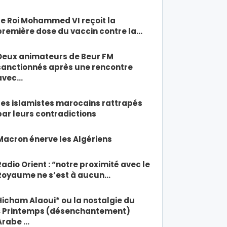
Le Roi Mohammed VI reçoit la
première dose du vaccin contre la…
Deux animateurs de Beur FM
sanctionnés après une rencontre
avec…
Les islamistes marocains rattrapés
par leurs contradictions
Macron énerve les Algériens
Radio Orient : “notre proximité avec le
Royaume ne s’est à aucun…
Hicham Alaoui* ou la nostalgie du
« Printemps (désenchantement)
Arabe …