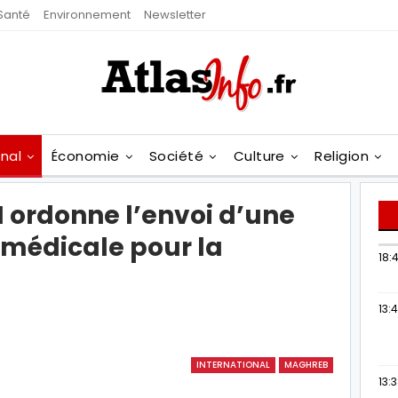
Santé
Environnement
Newsletter
onal
Économie
Société
Culture
Religion
ordonne l’envoi d’une
 médicale pour la
18:4
13:
INTERNATIONAL
MAGHREB
13: