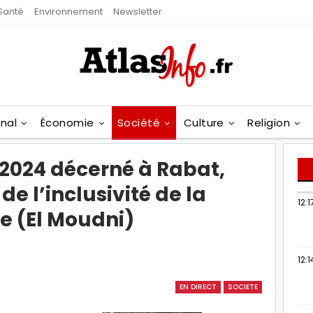
Santé
Environnement
Newsletter
onal
Économie
Société
Culture
Religion
 2024 décerné à Rabat,
e l’inclusivité de la
12:1
e (El Moudni)
12:1
EN DIRECT
SOCIETE