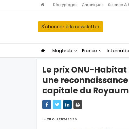
Décryptages
Chroniques
Science & 
S'abonner à la newsletter
Maghreb
France
Internati
Le prix ONU-Habitat
une reconnaissance d
capitale du Royaum
Le
28 Oct 2024 10:35