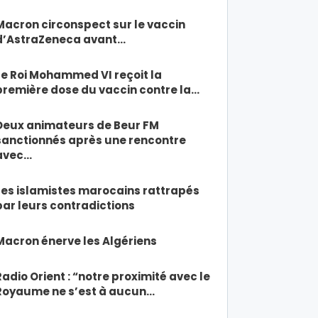
Macron circonspect sur le vaccin
d’AstraZeneca avant…
Le Roi Mohammed VI reçoit la
première dose du vaccin contre la…
Deux animateurs de Beur FM
sanctionnés après une rencontre
avec…
Les islamistes marocains rattrapés
par leurs contradictions
Macron énerve les Algériens
Radio Orient : “notre proximité avec le
Royaume ne s’est à aucun…