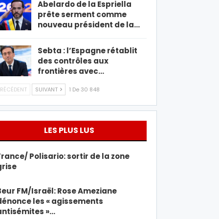
Abelardo de la Espriella
prête serment comme
nouveau président de la…
Sebta : l’Espagne rétablit
des contrôles aux
frontières avec…
RÉCÉDENT
SUIVANT
1 De 30 848
LES PLUS LUS
France/ Polisario: sortir de la zone
grise
Beur FM/Israël: Rose Ameziane
dénonce les « agissements
antisémites »…