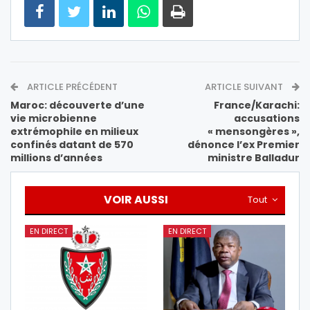
ARTICLE PRÉCÉDENT
ARTICLE SUIVANT
Maroc: découverte d’une
France/Karachi:
vie microbienne
accusations
extrémophile en milieux
« mensongères »,
confinés datant de 570
dénonce l’ex Premier
millions d’années
ministre Balladur
VOIR AUSSI
Tout
EN DIRECT
EN DIRECT