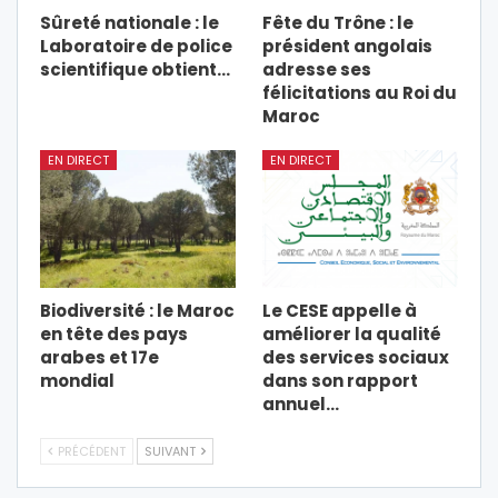
Sûreté nationale : le
Fête du Trône : le
Laboratoire de police
président angolais
scientifique obtient…
adresse ses
félicitations au Roi du
Maroc
EN DIRECT
EN DIRECT
Biodiversité : le Maroc
Le CESE appelle à
en tête des pays
améliorer la qualité
arabes et 17e
des services sociaux
mondial
dans son rapport
annuel…
PRÉCÉDENT
SUIVANT