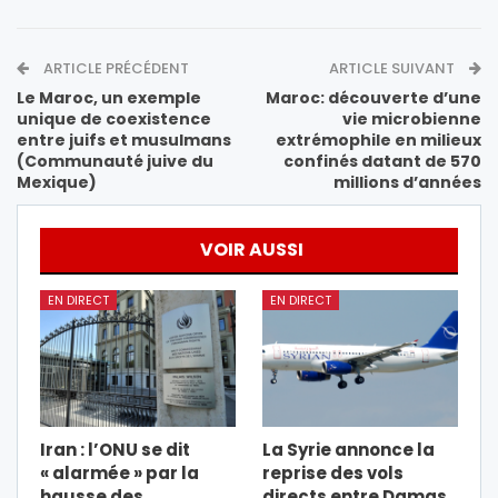
ARTICLE PRÉCÉDENT
ARTICLE SUIVANT
Le Maroc, un exemple
Maroc: découverte d’une
unique de coexistence
vie microbienne
entre juifs et musulmans
extrémophile en milieux
(Communauté juive du
confinés datant de 570
Mexique)
millions d’années
VOIR AUSSI
EN DIRECT
EN DIRECT
Iran : l’ONU se dit
La Syrie annonce la
« alarmée » par la
reprise des vols
hausse des
directs entre Damas