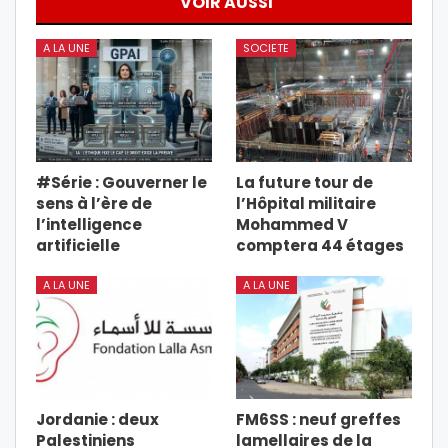
VOIR AUSSI
A LA UNE
SOCIETE
#Série : Gouverner le
La future tour de
sens à l’ère de
l’Hôpital militaire
l’intelligence
Mohammed V
artificielle
comptera 44 étages
A LA UNE
A LA UNE
Jordanie : deux
FM6SS : neuf greffes
Palestiniens
lamellaires de la