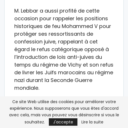
M. Lebbar a aussi profité de cette
occasion pour rappeler les positions
historiques de feu Mohammed V pour
protéger ses ressortissants de
confession juive, rappelant à cet
égard le refus catégorique opposé à
l’introduction de lois anti-juives du
temps du régime de Vichy et son refus
de livrer les Juifs marocains au régime
nazi durant la Seconde Guerre
mondiale.
Il a ajouté que feu Hassan II tenait à
Ce site Web utilise des cookies pour améliorer votre
préserver et consolider les liens qui
expérience. Nous supposerons que vous êtes d'accord
avec cela, mais vous pouvez vous désinscrire si vous le
unissent les Juifs marocains à leur
souhaitez.
J'accepte
Lire la suite
patrie, avec la décision de l’État