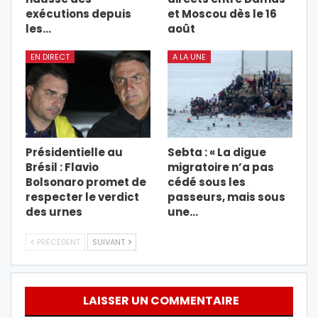
exécutions depuis
et Moscou dès le 16
les…
août
EN DIRECT
A LA UNE
Présidentielle au
Sebta : « La digue
Brésil : Flavio
migratoire n’a pas
Bolsonaro promet de
cédé sous les
respecter le verdict
passeurs, mais sous
des urnes
une…
PRÉCÉDENT
SUIVANT
LAISSER UN COMMENTAIRE