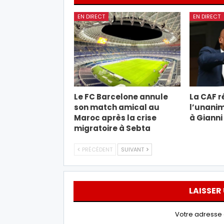
EN DIRECT
EN DIRECT
Le FC Barcelone annule
La CAF r
son match amical au
l’unanim
Maroc après la crise
à Gianni
migratoire à Sebta
PRÉCÉDENT
SUIVANT
LAISSER
Votre adresse 