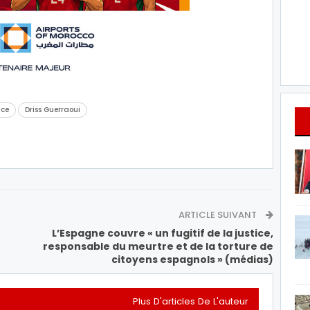
nce
Driss Guerraoui
ARTICLE SUIVANT
L’Espagne couvre « un fugitif de la justice,
responsable du meurtre et de la torture de
citoyens espagnols » (médias)
Plus D'articles De L'auteur