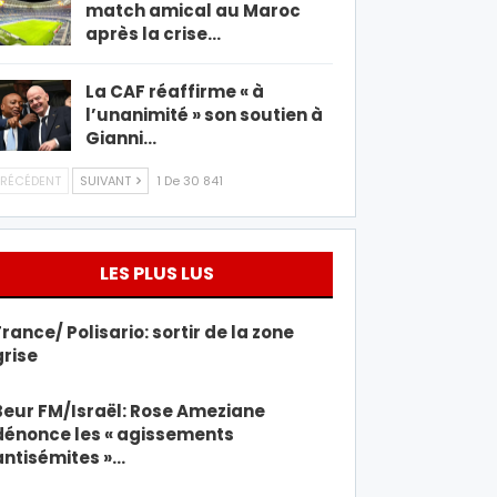
match amical au Maroc
après la crise…
La CAF réaffirme « à
l’unanimité » son soutien à
Gianni…
RÉCÉDENT
SUIVANT
1 De 30 841
LES PLUS LUS
France/ Polisario: sortir de la zone
grise
Beur FM/Israël: Rose Ameziane
dénonce les « agissements
antisémites »…