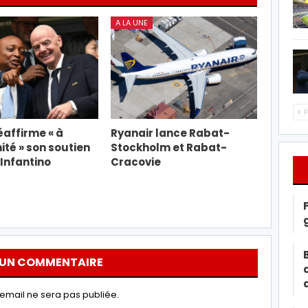
A LA UNE
P
éaffirme « à
Ryanair lance Rabat-
ité » son soutien
Stockholm et Rabat-
 Infantino
Cracovie
 UN COMMENTAIRE
email ne sera pas publiée.