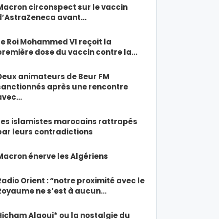
Macron circonspect sur le vaccin
d’AstraZeneca avant…
Le Roi Mohammed VI reçoit la
première dose du vaccin contre la…
Deux animateurs de Beur FM
sanctionnés après une rencontre
avec…
Les islamistes marocains rattrapés
par leurs contradictions
Macron énerve les Algériens
Radio Orient : “notre proximité avec le
Royaume ne s’est à aucun…
Hicham Alaoui* ou la nostalgie du