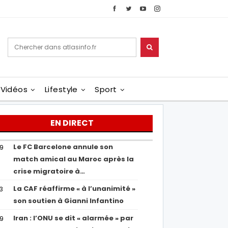
Vidéos
Lifestyle
Sport
EN DIRECT
Le FC Barcelone annule son
19
match amical au Maroc après la
crise migratoire à…
La CAF réaffirme « à l’unanimité »
13
son soutien à Gianni Infantino
Iran : l’ONU se dit « alarmée » par
29