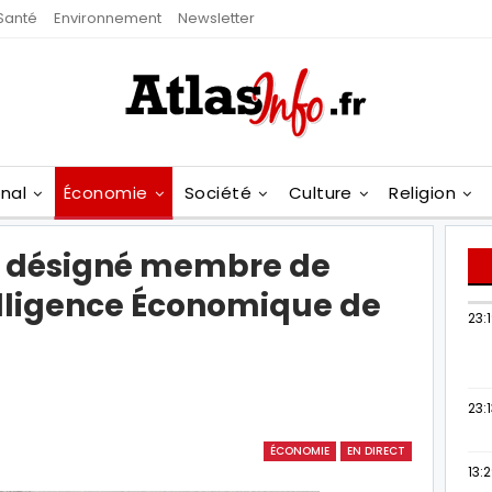
Santé
Environnement
Newsletter
onal
Économie
Société
Culture
Religion
ui désigné membre de
elligence Économique de
23:
23:
ÉCONOMIE
EN DIRECT
13: