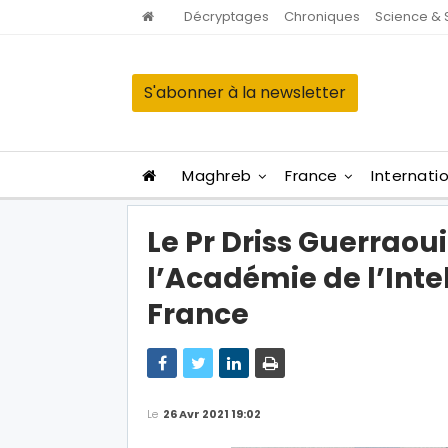
Décryptages
Chroniques
Science & 
S'abonner à la newsletter
Maghreb
France
Internati
Le Pr Driss Guerrao
l’Académie de l’Int
France
Le
26 Avr 2021 19:02