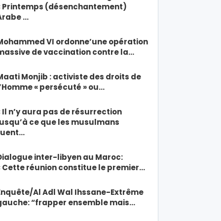
« Printemps (désenchantement)
Arabe …
Mohammed VI ordonne’une opération
massive de vaccination contre la…
Maati Monjib : activiste des droits de
l’Homme « persécuté » ou…
« Il n’y aura pas de résurrection
jusqu’à ce que les musulmans
tuent…
Dialogue inter-libyen au Maroc:
« Cette réunion constitue le premier…
Enquête/Al Adl Wal Ihssane-Extrême
gauche: “frapper ensemble mais…