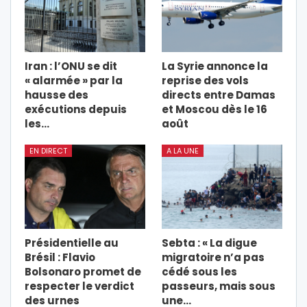
Iran : l’ONU se dit
La Syrie annonce la
« alarmée » par la
reprise des vols
hausse des
directs entre Damas
exécutions depuis
et Moscou dès le 16
les…
août
EN DIRECT
A LA UNE
Présidentielle au
Sebta : « La digue
Brésil : Flavio
migratoire n’a pas
Bolsonaro promet de
cédé sous les
respecter le verdict
passeurs, mais sous
des urnes
une…