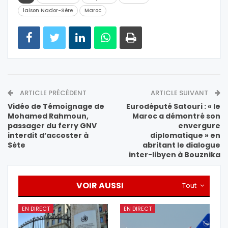
laison Nador-Sère
Maroc
ARTICLE PRÉCÉDENT
ARTICLE SUIVANT
Vidéo de Témoignage de
Eurodéputé Satouri : « le
Mohamed Rahmoun,
Maroc a démontré son
passager du ferry GNV
envergure
interdit d’accoster à
diplomatique » en
Sète
abritant le dialogue
inter-libyen à Bouznika
VOIR AUSSI
Tout
EN DIRECT
EN DIRECT