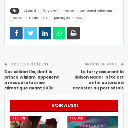
désarroi
ferry GNV
France
Mohamed Rahmoun
Nador
Nador-Sète
passagers
PCR
ARTICLE PRÉCÉDENT
ARTICLE SUIVANT
Des célébrités, dont le
Le ferry assurant la
prince William, appellent
liaison Nador-Sète est
à résoudre la crise
enfin autorisé à
climatique avant 2030
accoster au port sétois
VOIR AUSSI
A LA UNE
A LA UNE