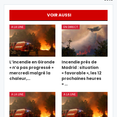
VOIR AUSSI
A LA UNE
EN DIRECT
L’incendie en Gironde
Incendie près de
« n’a pas progressé »
Madrid : situation
mercredi malgré la
« favorable », les 12
chaleur,…
prochaines heures
« …
A LA UNE
A LA UNE