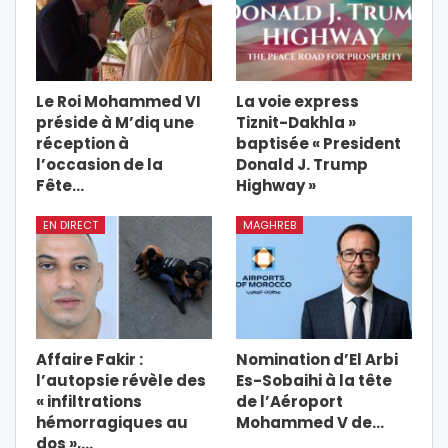
Le Roi Mohammed VI
La voie express
préside à M’diq une
Tiznit-Dakhla »
réception à
baptisée « President
l’occasion de la
Donald J. Trump
Fête…
Highway »
EN DIRECT
MAGHREB
Affaire Fakir :
Nomination d’El Arbi
l’autopsie révèle des
Es-Sobaihi à la tête
« infiltrations
de l’Aéroport
hémorragiques au
Mohammed V de…
dos »,…