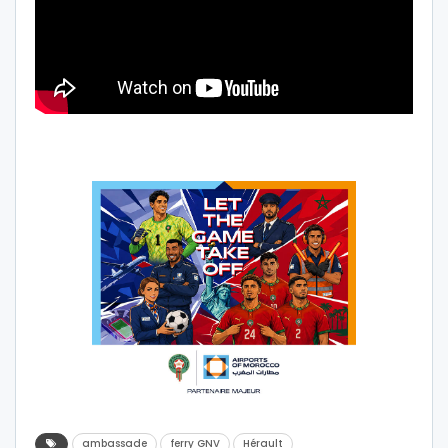
ambassade
ferry GNV
Hérault