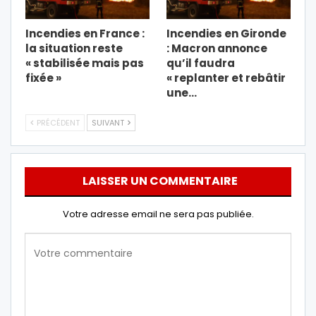
Incendies en France :
Incendies en Gironde
la situation reste
: Macron annonce
« stabilisée mais pas
qu’il faudra
fixée »
« replanter et rebâtir
une…
PRÉCÉDENT
SUIVANT
LAISSER UN COMMENTAIRE
Votre adresse email ne sera pas publiée.