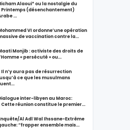
Hicham Alaoui* ou la nostalgie du
« Printemps (désenchantement)
Arabe …
Mohammed VI ordonne’une opération
massive de vaccination contre la…
Maati Monjib : activiste des droits de
l’Homme « persécuté » ou…
« Il n’y aura pas de résurrection
jusqu’à ce que les musulmans
tuent…
Dialogue inter-libyen au Maroc:
« Cette réunion constitue le premier…
Enquête/Al Adl Wal Ihssane-Extrême
gauche: “frapper ensemble mais…