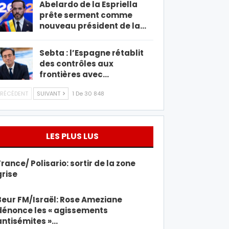
Abelardo de la Espriella
prête serment comme
nouveau président de la…
Sebta : l’Espagne rétablit
des contrôles aux
frontières avec…
RÉCÉDENT
SUIVANT
1 De 30 848
LES PLUS LUS
France/ Polisario: sortir de la zone
grise
Beur FM/Israël: Rose Ameziane
dénonce les « agissements
antisémites »…