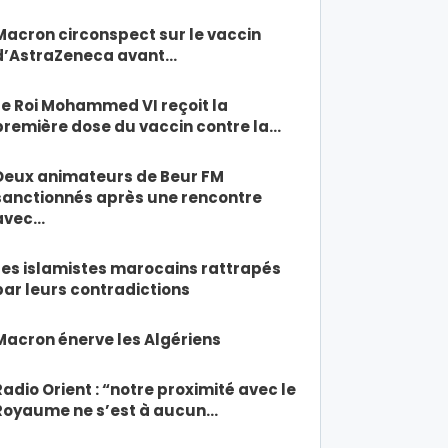
Macron circonspect sur le vaccin
d’AstraZeneca avant…
Le Roi Mohammed VI reçoit la
première dose du vaccin contre la…
Deux animateurs de Beur FM
sanctionnés après une rencontre
avec…
Les islamistes marocains rattrapés
par leurs contradictions
Macron énerve les Algériens
Radio Orient : “notre proximité avec le
Royaume ne s’est à aucun…