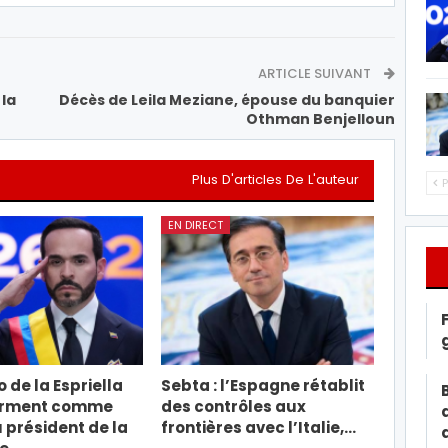
ARTICLE SUIVANT
 la
Décès de Leila Meziane, épouse du banquier
Othman Benjelloun
Plus D'articles De L'auteur
P
EN DIRECT
 de la Espriella
Sebta : l’Espagne rétablit
erment comme
des contrôles aux
président de la
frontières avec l’Italie,…