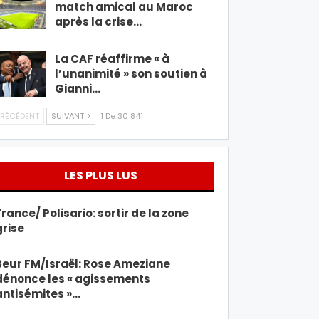
match amical au Maroc
après la crise…
La CAF réaffirme « à
l’unanimité » son soutien à
Gianni…
RÉCÉDENT
SUIVANT
1 De 30 841
LES PLUS LUS
France/ Polisario: sortir de la zone
grise
Beur FM/Israël: Rose Ameziane
dénonce les « agissements
antisémites »…