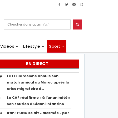
Vidéos
Lifestyle
Sport
EN DIRECT
Le FC Barcelone annule son
19
match amical au Maroc après la
crise migratoire à…
La CAF réaffirme « à l’unanimité »
13
son soutien à Gianni Infantino
Iran : l’ONU se dit « alarmée » par
29