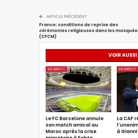
ARTICLE PRÉCÉDENT
France: conditions de reprise des
cérémonies religieuses dans les mosquée
(CFCM)
VOIR AUSSI
EN DIRECT
EN DIRECT
Le FC Barcelone annule
La CAF r
son match amical au
l’unanim
Maroc après la crise
à Gianni
migratoire à Sebta