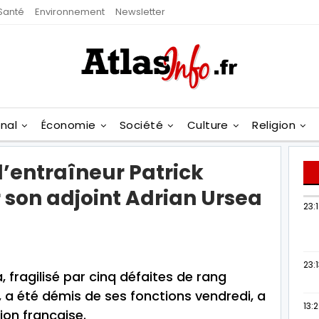
Santé
Environnement
Newsletter
onal
Économie
Société
Culture
Religion
l’entraîneur Patrick
 son adjoint Adrian Ursea
23:
23:
, fragilisé par cinq défaites de rang
a été démis de ses fonctions vendredi, a
13:
ion française.