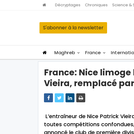
Décryptages
Chroniques
Science & 
S'abonner à la newsletter
Maghreb
France
Internati
France: Nice limoge 
Vieira, remplacé par
L’entraîneur de Nice Patrick Vieira
toutes compétitions confondues, 
annoncé le club de première divis