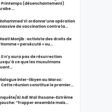
« Printemps (désenchantement)
Arabe …
Mohammed VI ordonne’une opération
massive de vaccination contre la…
Maati Monjib : activiste des droits de
l’Homme « persécuté » ou…
« Il n’y aura pas de résurrection
jusqu’à ce que les musulmans
tuent…
Dialogue inter-libyen au Maroc:
« Cette réunion constitue le premier…
Enquête/Al Adl Wal Ihssane-Extrême
gauche: “frapper ensemble mais…