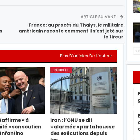
ARTICLE SUIVANT
France: au procès du Thalys, le militaire
s
américain raconte comment il s’est jeté sur
le tireur
P
Plus D'articles De L'auteur
EN DIRECT
éaffirme « à
Iran : l’ONU se dit
ité » son soutien
« alarmée » par la hausse
 Infantino
des exécutions depuis
les…