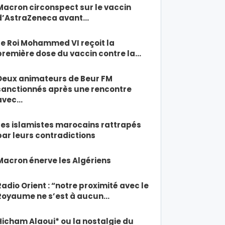
Macron circonspect sur le vaccin
d’AstraZeneca avant…
Le Roi Mohammed VI reçoit la
première dose du vaccin contre la…
Deux animateurs de Beur FM
sanctionnés après une rencontre
avec…
Les islamistes marocains rattrapés
par leurs contradictions
Macron énerve les Algériens
Radio Orient : “notre proximité avec le
Royaume ne s’est à aucun…
Hicham Alaoui* ou la nostalgie du