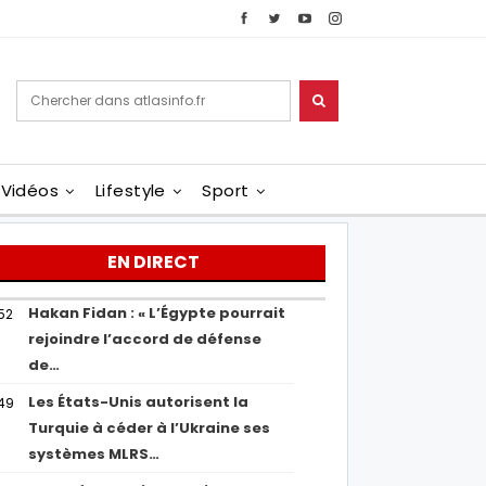
Vidéos
Lifestyle
Sport
EN DIRECT
Hakan Fidan : « L’Égypte pourrait
52
rejoindre l’accord de défense
de…
Les États-Unis autorisent la
49
Turquie à céder à l’Ukraine ses
systèmes MLRS…