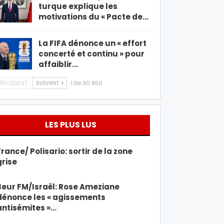
turque explique les
motivations du « Pacte de…
La FIFA dénonce un « effort
concerté et continu » pour
affaiblir…
RÉCÉDENT
SUIVANT
1 De 30 850
LES PLUS LUS
France/ Polisario: sortir de la zone
grise
Beur FM/Israël: Rose Ameziane
dénonce les « agissements
antisémites »…