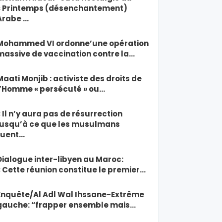
« Printemps (désenchantement)
Arabe …
Mohammed VI ordonne’une opération
massive de vaccination contre la…
Maati Monjib : activiste des droits de
l’Homme « persécuté » ou…
« Il n’y aura pas de résurrection
jusqu’à ce que les musulmans
tuent…
Dialogue inter-libyen au Maroc:
« Cette réunion constitue le premier…
Enquête/Al Adl Wal Ihssane-Extrême
gauche: “frapper ensemble mais…