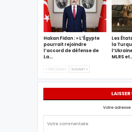
Hakan Fidan : « L’Égypte
Les État
pourrait rejoindre
la Turqu
l’accord de défense de
l’Ukrain
La…
MLRS et
PRÉCÉDENT
SUIVANT
LAISSER
Votre adresse 