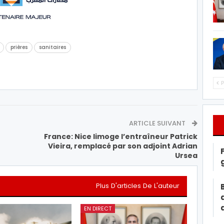
prières
sanitaires
P
ARTICLE SUIVANT
France: Nice limoge l’entraîneur Patrick
Vieira, remplacé par son adjoint Adrian
Ursea
Plus D'articles De L'auteur
EN DIRECT