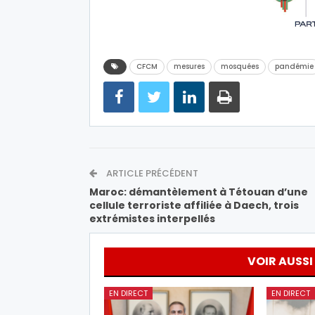
CFCM
mesures
mosquées
pandémie
ARTICLE PRÉCÉDENT
Maroc: démantèlement à Tétouan d’une
cellule terroriste affiliée à Daech, trois
extrémistes interpellés
VOIR AUSSI
EN DIRECT
EN DIRECT