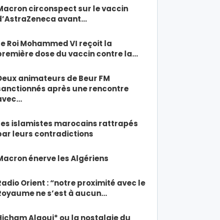
Macron circonspect sur le vaccin
d’AstraZeneca avant…
Le Roi Mohammed VI reçoit la
première dose du vaccin contre la…
Deux animateurs de Beur FM
sanctionnés après une rencontre
avec…
Les islamistes marocains rattrapés
par leurs contradictions
Macron énerve les Algériens
Radio Orient : “notre proximité avec le
Royaume ne s’est à aucun…
Hicham Alaoui* ou la nostalgie du