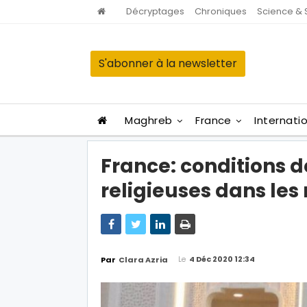
Décryptages
Chroniques
Science & 
S'abonner à la newsletter
Maghreb
France
Internati
France: conditions d
religieuses dans le
Le
4 Déc 2020 12:34
Par
Clara Azria