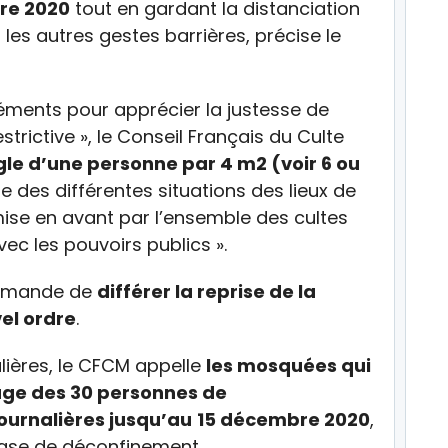
bre 2020
tout en gardant la distanciation
les autres gestes barrières, précise le
léments pour apprécier la justesse de
trictive », le Conseil Français du Culte
ègle d’une personne par 4 m2 (voir 6 ou
 des différentes situations des lieux de
 mise en avant par l’ensemble des cultes
c les pouvoirs publics ».
ommande de
différer la reprise de la
el ordre
.
alières, le CFCM appelle
les mosquées qui
uge des 30 personnes de
ournalières jusqu’au
15 décembre 2020
,
ase de déconfinement.