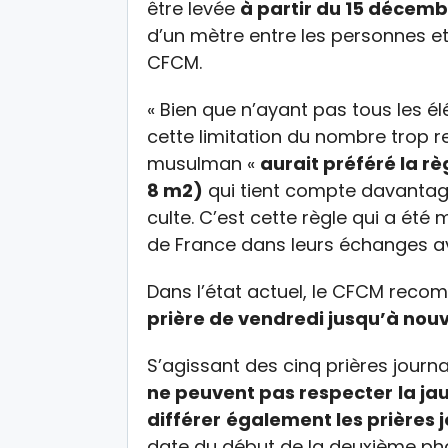
être levée
à partir du 15 décem
d’un mètre entre les personnes et 
CFCM.
« Bien que n’ayant pas tous les é
cette limitation du nombre trop res
musulman «
aurait préféré la r
8 m2)
qui tient compte davantage
culte. C’est cette règle qui a été
de France dans leurs échanges ave
Dans l’état actuel, le CFCM rec
prière de vendredi jusqu’à nouv
S’agissant des cinq prières journ
ne peuvent pas respecter
la ja
différer
également les prières j
date du début de la deuxième ph