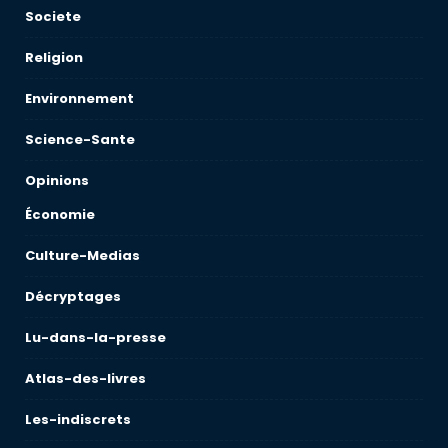
Societe
Religion
Environnement
Science-Sante
Opinions
Économie
Culture-Medias
Décryptages
Lu-dans-la-presse
Atlas-des-livres
Les-indiscrets