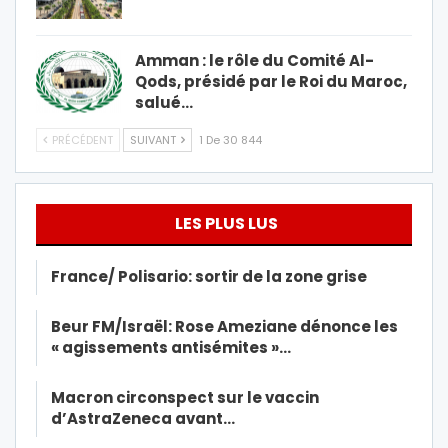
Amman : le rôle du Comité Al-
Qods, présidé par le Roi du Maroc,
salué…
PRÉCÉDENT
SUIVANT
1 De 30 844
LES PLUS LUS
France/ Polisario: sortir de la zone grise
Beur FM/Israël: Rose Ameziane dénonce les
« agissements antisémites »…
Macron circonspect sur le vaccin
d’AstraZeneca avant…