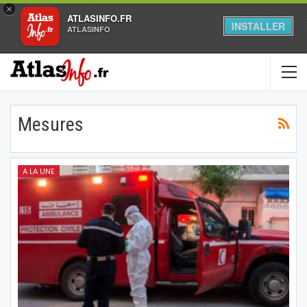
×
ATLASINFO.FR
INSTALLER
ATLASINFO
Mesures
A LA UNE