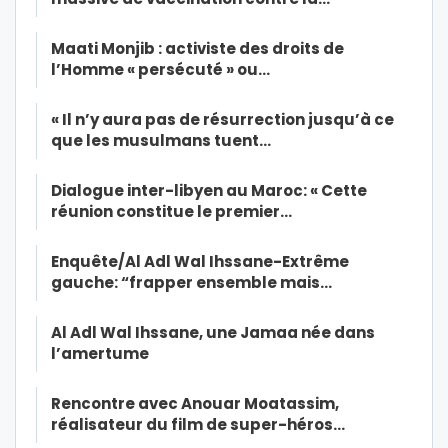
Maati Monjib : activiste des droits de
l’Homme « persécuté » ou…
« Il n’y aura pas de résurrection jusqu’à ce
que les musulmans tuent…
Dialogue inter-libyen au Maroc: « Cette
réunion constitue le premier…
Enquête/Al Adl Wal Ihssane-Extrême
gauche: “frapper ensemble mais…
Al Adl Wal Ihssane, une Jamaa née dans
l’amertume
Rencontre avec Anouar Moatassim,
réalisateur du film de super-héros…