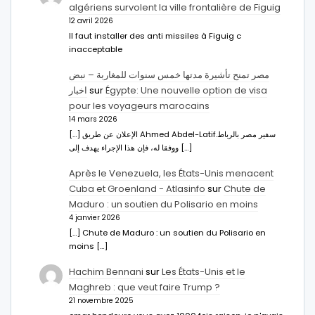
algériens survolent la ville frontalière de Figuig
12 avril 2026
Il faut installer des anti missiles à Figuig c
inacceptable
مصر تمنح تأشيرة مدتها خمس سنوات للمغاربة – نبض
اخبار
sur
Égypte: Une nouvelle option de visa
pour les voyageurs marocains
14 mars 2026
[…] الإعلان عن طريق Ahmed Abdel-Latifسفير مصر بالرباط.
ووفقا له، فإن هذا الإجراء يهدف إلى […]
Après le Venezuela, les États-Unis menacent
Cuba et Groenland - Atlasinfo
sur
Chute de
Maduro : un soutien du Polisario en moins
4 janvier 2026
[…] Chute de Maduro : un soutien du Polisario en
moins […]
Hachim Bennani
sur
Les États-Unis et le
Maghreb : que veut faire Trump ?
21 novembre 2025