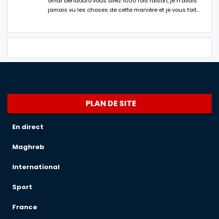
omar bendouro vous avez 1000 fois raison, je n'avais
jamais vu les choses de cette manière et je vous fait…
PLAN DE SITE
En direct
Maghreb
International
Sport
France