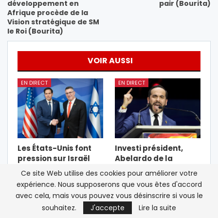
développement en
pair (Bourita)
Afrique procède de la
Vision stratégique de SM
le Roi (Bourita)
VOIR AUSSI
EN DIRECT
EN DIRECT
Les États-Unis font
Investi président,
pression sur Israël
Abelardo de la
pour un cessez-le-
Espriella promet un
Ce site Web utilise des cookies pour améliorer votre
feu de deux
combat « sans répit »
expérience. Nous supposerons que vous êtes d'accord
semaines à Gaza
contre le…
avec cela, mais vous pouvez vous désinscrire si vous le
souhaitez.
J'accepte
Lire la suite
EN DIRECT
A LA UNE