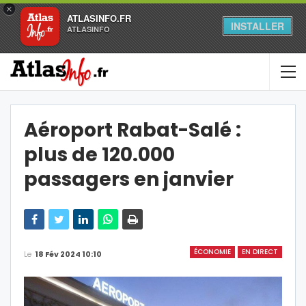
×
ATLASINFO.FR
INSTALLER
ATLASINFO
Aéroport Rabat-Salé :
plus de 120.000
passagers en janvier
ÉCONOMIE
EN DIRECT
Le
18 Fév 2024 10:10