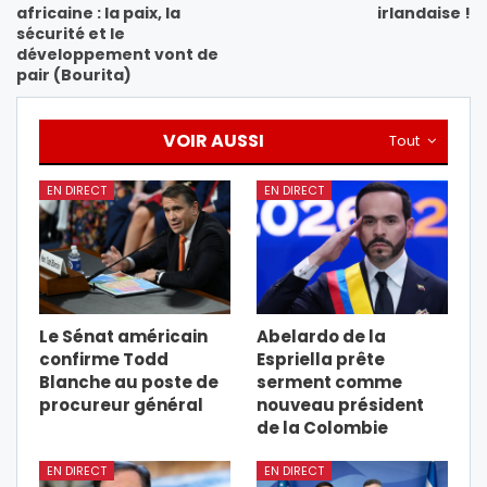
africaine : la paix, la
irlandaise !
sécurité et le
développement vont de
pair (Bourita)
VOIR AUSSI
Tout
EN DIRECT
EN DIRECT
Le Sénat américain
Abelardo de la
confirme Todd
Espriella prête
Blanche au poste de
serment comme
procureur général
nouveau président
de la Colombie
EN DIRECT
EN DIRECT