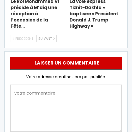
Le Roi Mohammed VI
La voie express
préside à M’diq une
Tiznit-Dakhla »
réception à
baptisée « President
l’occasion de la
Donald J. Trump
Fête…
Highway »
PRÉCÉDENT
SUIVANT
LAISSER UN COMMENTAIRE
Votre adresse email ne sera pas publiée.