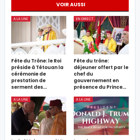
VOIR AUSSI
A LA UNE
EN DIRECT
Fête du Trône: le Roi
Fête du trône:
préside à Tétouan la
déjeuner offert par le
cérémonie de
chef du
prestation de
gouvernement en
serment des…
présence du Prince…
A LA UNE
A LA UNE