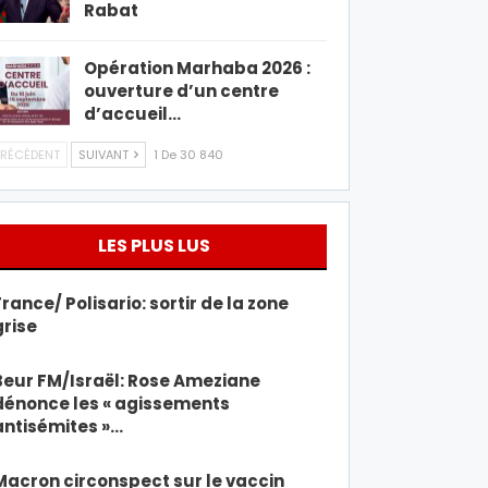
Rabat
Opération Marhaba 2026 :
ouverture d’un centre
d’accueil…
RÉCÉDENT
SUIVANT
1 De 30 840
LES PLUS LUS
France/ Polisario: sortir de la zone
grise
Beur FM/Israël: Rose Ameziane
dénonce les « agissements
antisémites »…
Macron circonspect sur le vaccin