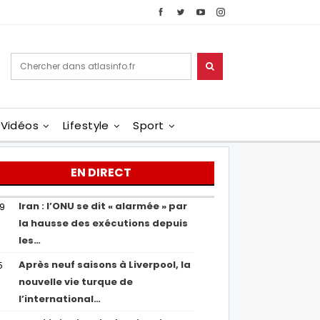
Vidéos
Lifestyle
Sport
EN DIRECT
Iran : l’ONU se dit « alarmée » par
29
la hausse des exécutions depuis
les…
Après neuf saisons à Liverpool, la
5
nouvelle vie turque de
l’international…