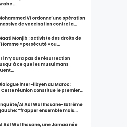
Arabe …
Mohammed VI ordonne’une opération
massive de vaccination contre la…
Maati Monjib : activiste des droits de
l’Homme « persécuté » ou…
« Il n’y aura pas de résurrection
jusqu’à ce que les musulmans
tuent…
Dialogue inter-libyen au Maroc:
« Cette réunion constitue le premier…
Enquête/Al Adl Wal Ihssane-Extrême
gauche: “frapper ensemble mais…
Al Adl Wal Ihssane, une Jamaa née