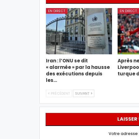
EN DIRECT
EN DIRECT
Iran : l’ONU se dit
Après ne
« alarmée » par la hausse
Liverpool
des exécutions depuis
turque d
les…
PRÉCÉDENT
SUIVANT
LAISSER
Votre adresse 