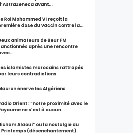
d’AstraZeneca avant…
Le Roi Mohammed VI reçoit la
première dose du vaccin contre la…
Deux animateurs de Beur FM
sanctionnés après une rencontre
avec…
Les islamistes marocains rattrapés
par leurs contradictions
Macron énerve les Algériens
Radio Orient : “notre proximité avec le
Royaume ne s’est à aucun…
Hicham Alaoui* ou la nostalgie du
« Printemps (désenchantement)