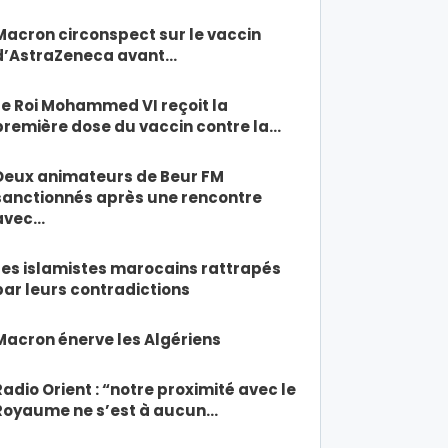
Macron circonspect sur le vaccin
d’AstraZeneca avant…
Le Roi Mohammed VI reçoit la
première dose du vaccin contre la…
Deux animateurs de Beur FM
sanctionnés après une rencontre
avec…
Les islamistes marocains rattrapés
par leurs contradictions
Macron énerve les Algériens
Radio Orient : “notre proximité avec le
Royaume ne s’est à aucun…