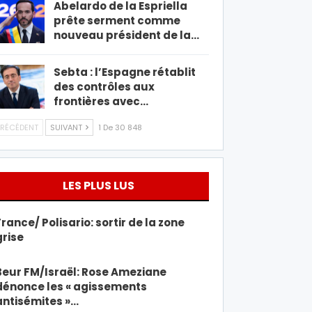
Abelardo de la Espriella
prête serment comme
nouveau président de la…
Sebta : l’Espagne rétablit
des contrôles aux
frontières avec…
RÉCÉDENT
SUIVANT
1 De 30 848
LES PLUS LUS
France/ Polisario: sortir de la zone
grise
Beur FM/Israël: Rose Ameziane
dénonce les « agissements
antisémites »…