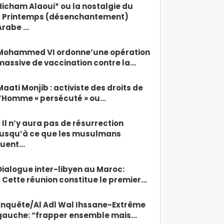
Hicham Alaoui* ou la nostalgie du
« Printemps (désenchantement)
Arabe …
Mohammed VI ordonne’une opération
massive de vaccination contre la…
Maati Monjib : activiste des droits de
l’Homme « persécuté » ou…
« Il n’y aura pas de résurrection
jusqu’à ce que les musulmans
tuent…
Dialogue inter-libyen au Maroc:
« Cette réunion constitue le premier…
Enquête/Al Adl Wal Ihssane-Extrême
gauche: “frapper ensemble mais…