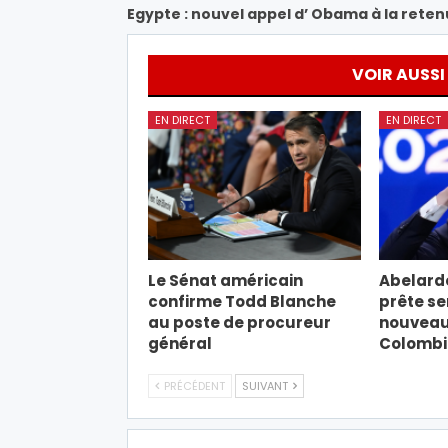
Egypte : nouvel appel d’ Obama à la rete
VOIR AUSSI
EN DIRECT
EN DIRECT
Le Sénat américain
Abelardo
confirme Todd Blanche
prête s
au poste de procureur
nouveau 
général
Colombi
PRÉCÉDENT
SUIVANT