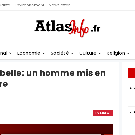
Santé
Environnement
Newsletter
onal
Économie
Société
Culture
Religion
ubelle: un homme mis en
re
12:1
12:1
EN DIRECT