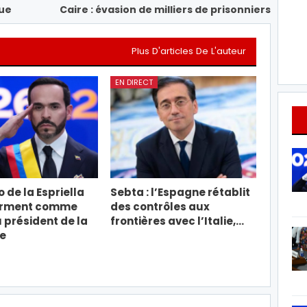
nue
Caire : évasion de milliers de prisonniers
Plus D'articles De L'auteur
EN DIRECT
 de la Espriella
Sebta : l’Espagne rétablit
erment comme
des contrôles aux
président de la
frontières avec l’Italie,…
e