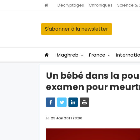
Décryptages
Chroniques
Science & 
S'abonner à la newsletter
Maghreb
France
Internati
Un bébé dans la po
examen pour meurt
Le
29 Jan 2011 23:30