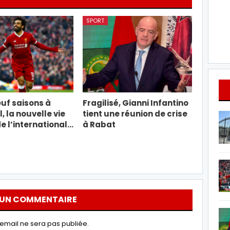
SPORT
uf saisons à
Fragilisé, Gianni Infantino
, la nouvelle vie
tient une réunion de crise
e l’international…
à Rabat
 UN COMMENTAIRE
email ne sera pas publiée.