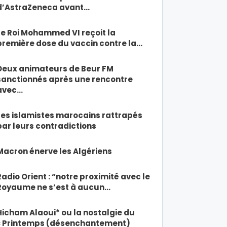
d’AstraZeneca avant…
Le Roi Mohammed VI reçoit la
première dose du vaccin contre la…
Deux animateurs de Beur FM
sanctionnés après une rencontre
avec…
Les islamistes marocains rattrapés
par leurs contradictions
Macron énerve les Algériens
Radio Orient : “notre proximité avec le
Royaume ne s’est à aucun…
Hicham Alaoui* ou la nostalgie du
« Printemps (désenchantement)