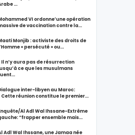
Arabe …
Mohammed VI ordonne’une opération
massive de vaccination contre la…
Maati Monjib : activiste des droits de
l’Homme « persécuté » ou…
« Il n’y aura pas de résurrection
jusqu’à ce que les musulmans
tuent…
Dialogue inter-libyen au Maroc:
« Cette réunion constitue le premier…
Enquête/Al Adl Wal Ihssane-Extrême
gauche: “frapper ensemble mais…
Al Adl Wal Ihssane, une Jamaa née