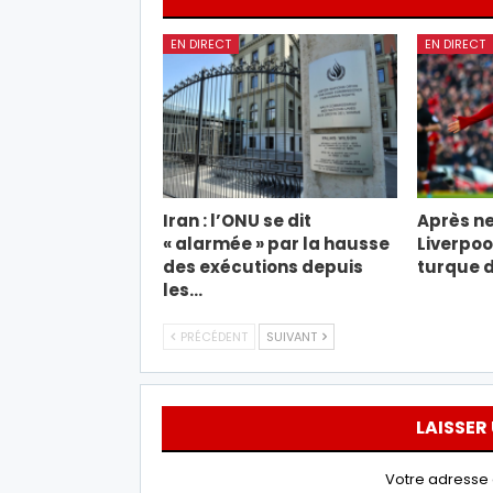
EN DIRECT
EN DIRECT
Iran : l’ONU se dit
Après ne
« alarmée » par la hausse
Liverpool
des exécutions depuis
turque d
les…
PRÉCÉDENT
SUIVANT
LAISSER
Votre adresse 