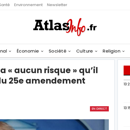
Santé
Environnement
Newsletter
onal
Économie
Société
Culture
Religion
a « aucun risque » qu’il
u du 25e amendement
13:
13:1
EN DIRECT