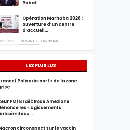
Rabat
Opération Marhaba 2026 :
ouverture d’un centre
d’accueil…
RÉCÉDENT
SUIVANT
1 De 30 840
LES PLUS LUS
France/ Polisario: sortir de la zone
grise
Beur FM/Israël: Rose Ameziane
dénonce les « agissements
antisémites »…
Macron circonspect sur le vaccin