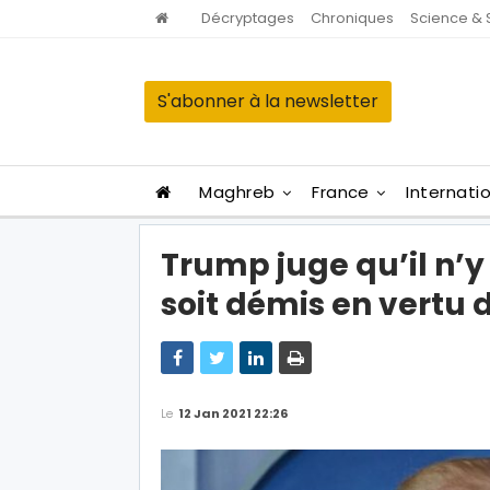
Décryptages
Chroniques
Science & 
S'abonner à la newsletter
Maghreb
France
Internati
Trump juge qu’il n’y 
soit démis en vert
Le
12 Jan 2021 22:26