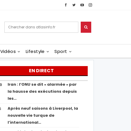
Vidéos
Lifestyle
Sport
EN DIRECT
Iran : l’ONU se dit « alarmée » par
29
la hausse des exécutions depuis
les…
Après neuf saisons à Liverpool, la
5
nouvelle vie turque de
l’international…