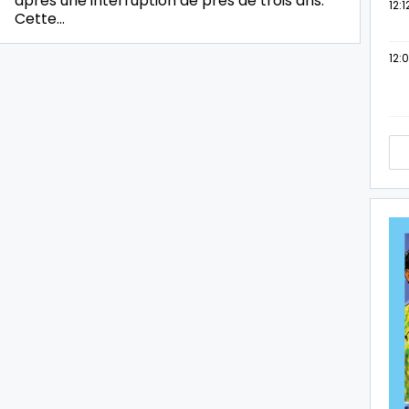
après une interruption de près de trois ans.
12:1
Cette…
12: