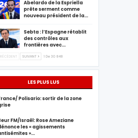
Abelardo de la Espriella
prête serment comme
nouveau président de la…
Sebta : l’Espagne rétablit
des contrôles aux
frontières avec…
RÉCÉDENT
SUIVANT
1 De 30 848
LES PLUS LUS
France/ Polisario: sortir de la zone
grise
Beur FM/Israël: Rose Ameziane
dénonce les « agissements
antisémites »…