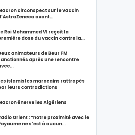
Macron circonspect sur le vaccin
d’AstraZeneca avant…
Le Roi Mohammed VI reçoit la
première dose du vaccin contre la…
Deux animateurs de Beur FM
sanctionnés après une rencontre
avec…
Les islamistes marocains rattrapés
par leurs contradictions
Macron énerve les Algériens
Radio Orient : “notre proximité avec le
Royaume ne s’est à aucun…