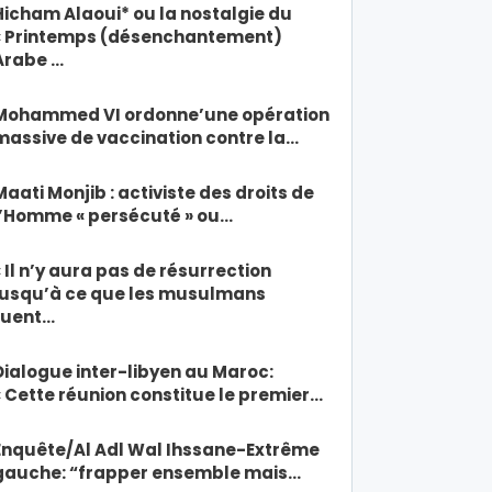
Hicham Alaoui* ou la nostalgie du
« Printemps (désenchantement)
Arabe …
Mohammed VI ordonne’une opération
massive de vaccination contre la…
Maati Monjib : activiste des droits de
l’Homme « persécuté » ou…
« Il n’y aura pas de résurrection
jusqu’à ce que les musulmans
tuent…
Dialogue inter-libyen au Maroc:
« Cette réunion constitue le premier…
Enquête/Al Adl Wal Ihssane-Extrême
gauche: “frapper ensemble mais…