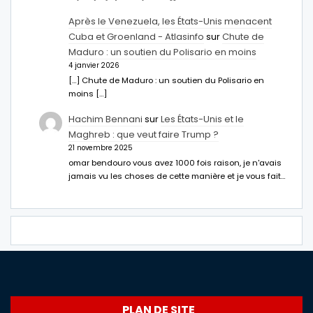
Après le Venezuela, les États-Unis menacent
Cuba et Groenland - Atlasinfo
sur
Chute de
Maduro : un soutien du Polisario en moins
4 janvier 2026
[…] Chute de Maduro : un soutien du Polisario en
moins […]
Hachim Bennani
sur
Les États-Unis et le
Maghreb : que veut faire Trump ?
21 novembre 2025
omar bendouro vous avez 1000 fois raison, je n'avais
jamais vu les choses de cette manière et je vous fait…
PLAN DE SITE