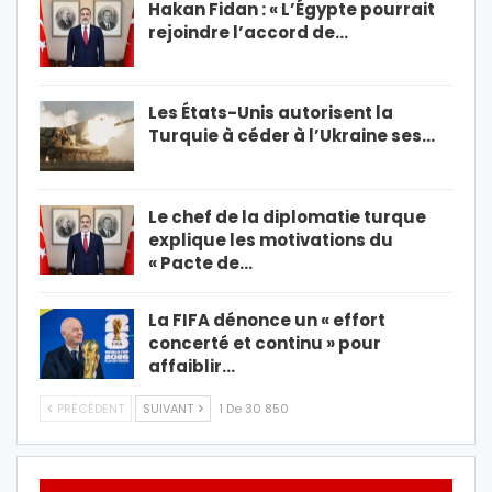
Hakan Fidan : « L’Égypte pourrait
rejoindre l’accord de…
Les États-Unis autorisent la
Turquie à céder à l’Ukraine ses…
Le chef de la diplomatie turque
explique les motivations du
« Pacte de…
La FIFA dénonce un « effort
concerté et continu » pour
affaiblir…
PRÉCÉDENT
SUIVANT
1 De 30 850