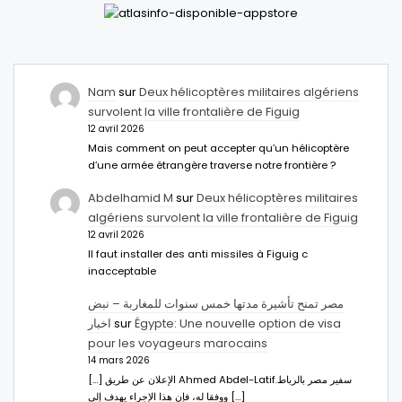
Nam
sur
Deux hélicoptères militaires algériens
survolent la ville frontalière de Figuig
12 avril 2026
Mais comment on peut accepter qu’un hélicoptère
d’une armée étrangère traverse notre frontière ?
Abdelhamid M
sur
Deux hélicoptères militaires
algériens survolent la ville frontalière de Figuig
12 avril 2026
Il faut installer des anti missiles à Figuig c
inacceptable
مصر تمنح تأشيرة مدتها خمس سنوات للمغاربة – نبض
اخبار
sur
Égypte: Une nouvelle option de visa
pour les voyageurs marocains
14 mars 2026
[…] الإعلان عن طريق Ahmed Abdel-Latifسفير مصر بالرباط.
ووفقا له، فإن هذا الإجراء يهدف إلى […]