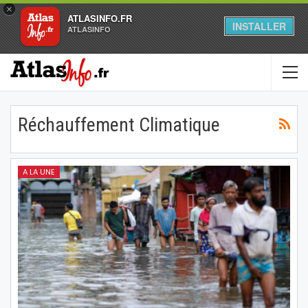
×
ATLASINFO.FR
INSTALLER
ATLASINFO
Réchauffement Climatique
A LA UNE