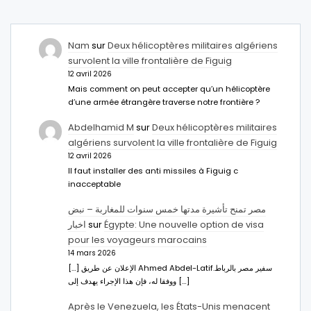
Nam
sur
Deux hélicoptères militaires algériens
survolent la ville frontalière de Figuig
12 avril 2026
Mais comment on peut accepter qu’un hélicoptère
d’une armée étrangère traverse notre frontière ?
Abdelhamid M
sur
Deux hélicoptères militaires
algériens survolent la ville frontalière de Figuig
12 avril 2026
Il faut installer des anti missiles à Figuig c
inacceptable
مصر تمنح تأشيرة مدتها خمس سنوات للمغاربة – نبض
اخبار
sur
Égypte: Une nouvelle option de visa
pour les voyageurs marocains
14 mars 2026
[…] الإعلان عن طريق Ahmed Abdel-Latifسفير مصر بالرباط.
ووفقا له، فإن هذا الإجراء يهدف إلى […]
Après le Venezuela, les États-Unis menacent