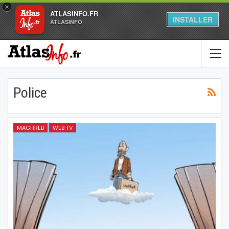
×
ATLASINFO.FR
INSTALLER
ATLASINFO
Police
MAGHREB
WEB TV