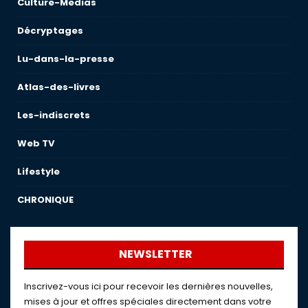
Culture-Medias
Décryptages
Lu-dans-la-presse
Atlas-des-livres
Les-indiscrets
Web TV
Lifestyle
CHRONIQUE
NEWSLETTER
Inscrivez-vous ici pour recevoir les dernières nouvelles,
mises à jour et offres spéciales directement dans votre