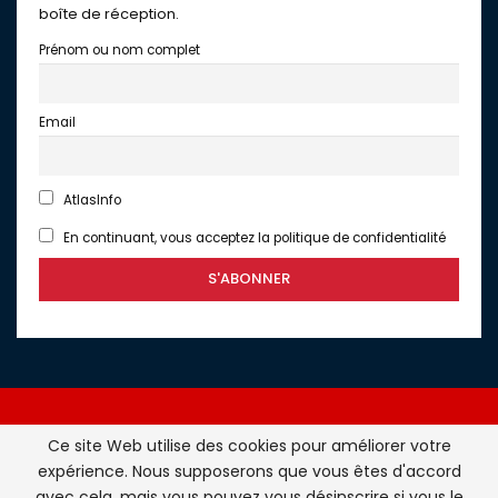
boîte de réception.
Prénom ou nom complet
Email
AtlasInfo
En continuant, vous acceptez la politique de confidentialité
Ce site Web utilise des cookies pour améliorer votre
expérience. Nous supposerons que vous êtes d'accord
Atlasinfo.fr : l'essentiel de l'actualité de la France et du
avec cela, mais vous pouvez vous désinscrire si vous le