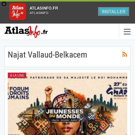
×
ATLASINFO.FR
INSTALLER
ATLASINFO
Najat Vallaud-Belkacem
A LA UNE