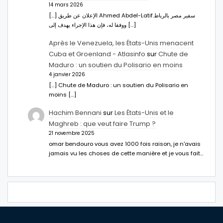
14 mars 2026
[…] الإعلان عن طريق Ahmed Abdel-Latifسفير مصر بالرباط.
ووفقا له، فإن هذا الإجراء يهدف إلى […]
Après le Venezuela, les États-Unis menacent
Cuba et Groenland - Atlasinfo
sur
Chute de
Maduro : un soutien du Polisario en moins
4 janvier 2026
[…] Chute de Maduro : un soutien du Polisario en
moins […]
Hachim Bennani
sur
Les États-Unis et le
Maghreb : que veut faire Trump ?
21 novembre 2025
omar bendouro vous avez 1000 fois raison, je n'avais
jamais vu les choses de cette manière et je vous fait…