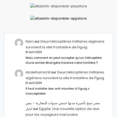
Nam
sur
Deux hélicoptères militaires algériens
survolent la ville frontalière de Figuig
12 avril 2026
Mais comment on peut accepter qu’un hélicoptère
d’une armée étrangère traverse notre frontière ?
Abdelhamid M
sur
Deux hélicoptères militaires
algériens survolent la ville frontalière de Figuig
12 avril 2026
Il faut installer des anti missiles à Figuig c
inacceptable
مصر تمنح تأشيرة مدتها خمس سنوات للمغاربة – نبض
اخبار
sur
Égypte: Une nouvelle option de visa
pour les voyageurs marocains