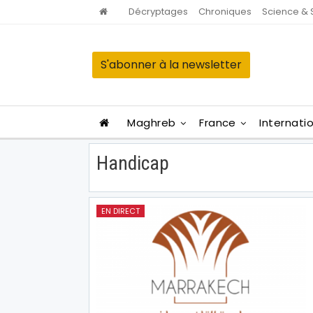
Décryptages
Chroniques
Science & 
S'abonner à la newsletter
Maghreb
France
Internati
Handicap
EN DIRECT