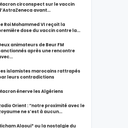
Macron circonspect sur le vaccin
d’AstraZeneca avant…
Le Roi Mohammed VI reçoit la
première dose du vaccin contre la…
Deux animateurs de Beur FM
sanctionnés après une rencontre
avec…
Les islamistes marocains rattrapés
par leurs contradictions
Macron énerve les Algériens
Radio Orient : “notre proximité avec le
Royaume ne s’est à aucun…
Hicham Alaoui* ou la nostalgie du