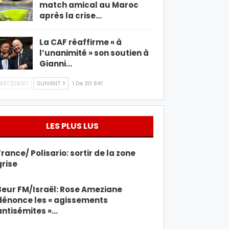
match amical au Maroc
après la crise…
La CAF réaffirme « à
l’unanimité » son soutien à
Gianni…
RÉCÉDENT
SUIVANT
1 De 30 841
LES PLUS LUS
France/ Polisario: sortir de la zone
grise
Beur FM/Israël: Rose Ameziane
dénonce les « agissements
antisémites »…