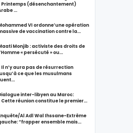
« Printemps (désenchantement)
Arabe …
Mohammed VI ordonne’une opération
massive de vaccination contre la…
Maati Monjib : activiste des droits de
l’Homme « persécuté » ou…
« Il n’y aura pas de résurrection
jusqu’à ce que les musulmans
tuent…
Dialogue inter-libyen au Maroc:
« Cette réunion constitue le premier…
Enquête/Al Adl Wal Ihssane-Extrême
gauche: “frapper ensemble mais…