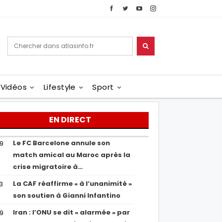
Vidéos
Lifestyle
Sport
EN DIRECT
Le FC Barcelone annule son
19
match amical au Maroc après la
crise migratoire à…
La CAF réaffirme « à l’unanimité »
13
son soutien à Gianni Infantino
Iran : l’ONU se dit « alarmée » par
29