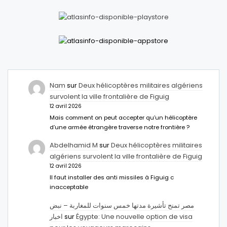
Nam
sur
Deux hélicoptères militaires algériens
survolent la ville frontalière de Figuig
12 avril 2026
Mais comment on peut accepter qu’un hélicoptère
d’une armée étrangère traverse notre frontière ?
Abdelhamid M
sur
Deux hélicoptères militaires
algériens survolent la ville frontalière de Figuig
12 avril 2026
Il faut installer des anti missiles à Figuig c
inacceptable
مصر تمنح تأشيرة مدتها خمس سنوات للمغاربة – نبض
اخبار
sur
Égypte: Une nouvelle option de visa