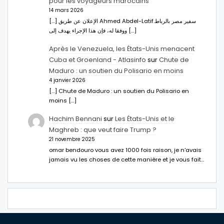
pour les voyageurs marocains
14 mars 2026
[…] الإعلان عن طريق Ahmed Abdel-Latifسفير مصر بالرباط.
ووفقا له، فإن هذا الإجراء يهدف إلى […]
Après le Venezuela, les États-Unis menacent
Cuba et Groenland - Atlasinfo
sur
Chute de
Maduro : un soutien du Polisario en moins
4 janvier 2026
[…] Chute de Maduro : un soutien du Polisario en
moins […]
Hachim Bennani
sur
Les États-Unis et le
Maghreb : que veut faire Trump ?
21 novembre 2025
omar bendouro vous avez 1000 fois raison, je n'avais
jamais vu les choses de cette manière et je vous fait…