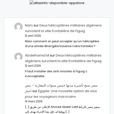
Nam
sur
Deux hélicoptères militaires algériens
survolent la ville frontalière de Figuig
12 avril 2026
Mais comment on peut accepter qu’un hélicoptère
d’une armée étrangère traverse notre frontière ?
Abdelhamid M
sur
Deux hélicoptères militaires
algériens survolent la ville frontalière de Figuig
12 avril 2026
Il faut installer des anti missiles à Figuig c
inacceptable
مصر تمنح تأشيرة مدتها خمس سنوات للمغاربة – نبض
اخبار
sur
Égypte: Une nouvelle option de visa
pour les voyageurs marocains
14 mars 2026
[…] الإعلان عن طريق Ahmed Abdel-Latifسفير مصر بالرباط.
ووفقا له، فإن هذا الإجراء يهدف إلى […]