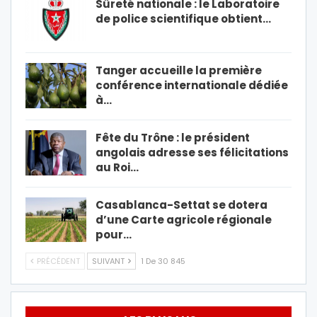
Sûreté nationale : le Laboratoire
de police scientifique obtient…
Tanger accueille la première
conférence internationale dédiée
à…
Fête du Trône : le président
angolais adresse ses félicitations
au Roi…
Casablanca-Settat se dotera
d’une Carte agricole régionale
pour…
PRÉCÉDENT
SUIVANT
1 De 30 845