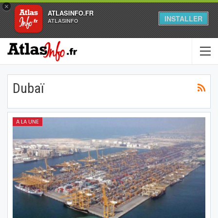
×
ATLASINFO.FR
INSTALLER
ATLASINFO
Dubaï
A LA UNE