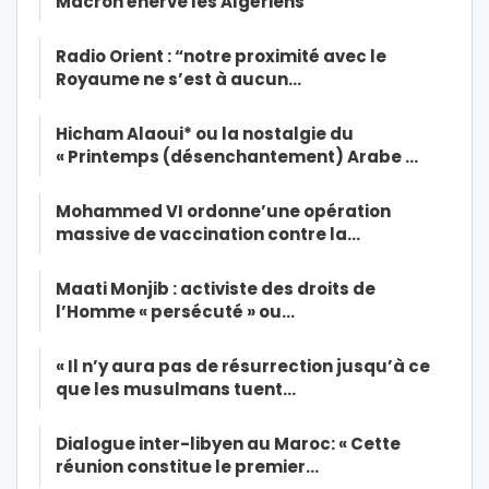
Macron énerve les Algériens
Radio Orient : “notre proximité avec le
Royaume ne s’est à aucun…
Hicham Alaoui* ou la nostalgie du
« Printemps (désenchantement) Arabe …
Mohammed VI ordonne’une opération
massive de vaccination contre la…
Maati Monjib : activiste des droits de
l’Homme « persécuté » ou…
« Il n’y aura pas de résurrection jusqu’à ce
que les musulmans tuent…
Dialogue inter-libyen au Maroc: « Cette
réunion constitue le premier…