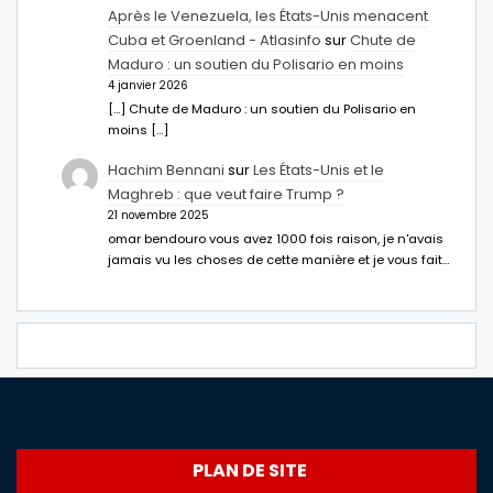
Après le Venezuela, les États-Unis menacent
Cuba et Groenland - Atlasinfo
sur
Chute de
Maduro : un soutien du Polisario en moins
4 janvier 2026
[…] Chute de Maduro : un soutien du Polisario en
moins […]
Hachim Bennani
sur
Les États-Unis et le
Maghreb : que veut faire Trump ?
21 novembre 2025
omar bendouro vous avez 1000 fois raison, je n'avais
jamais vu les choses de cette manière et je vous fait…
PLAN DE SITE