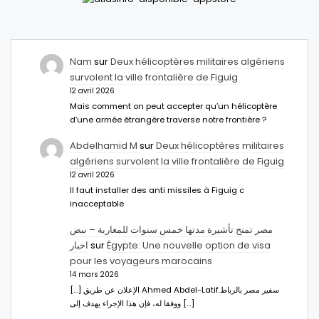
Nam
sur
Deux hélicoptères militaires algériens
survolent la ville frontalière de Figuig
12 avril 2026
Mais comment on peut accepter qu’un hélicoptère
d’une armée étrangère traverse notre frontière ?
Abdelhamid M
sur
Deux hélicoptères militaires
algériens survolent la ville frontalière de Figuig
12 avril 2026
Il faut installer des anti missiles à Figuig c
inacceptable
مصر تمنح تأشيرة مدتها خمس سنوات للمغاربة – نبض
اخبار
sur
Égypte: Une nouvelle option de visa
pour les voyageurs marocains
14 mars 2026
[…] الإعلان عن طريق Ahmed Abdel-Latifسفير مصر بالرباط.
ووفقا له، فإن هذا الإجراء يهدف إلى […]