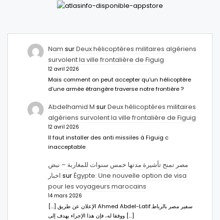
Nam
sur
Deux hélicoptères militaires algériens
survolent la ville frontalière de Figuig
12 avril 2026
Mais comment on peut accepter qu’un hélicoptère
d’une armée étrangère traverse notre frontière ?
Abdelhamid M
sur
Deux hélicoptères militaires
algériens survolent la ville frontalière de Figuig
12 avril 2026
Il faut installer des anti missiles à Figuig c
inacceptable
مصر تمنح تأشيرة مدتها خمس سنوات للمغاربة – نبض
اخبار
sur
Égypte: Une nouvelle option de visa
pour les voyageurs marocains
14 mars 2026
[…] الإعلان عن طريق Ahmed Abdel-Latifسفير مصر بالرباط.
ووفقا له، فإن هذا الإجراء يهدف إلى […]