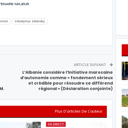
mmet
Volodymyr Zelensky
ARTICLE SUIVANT
L’Albanie considère l’Initiative marocaine
d’autonomie comme « fondement sérieux
et crédible pour résoudre ce différend
M.
régional » (Déclaration conjointe)
Plus D'articles De L'auteur
EN DIRECT