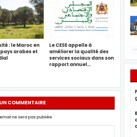
ité : le Maroc en
Le CESE appelle à
P
 pays arabes et
améliorer la qualité des
ial
services sociaux dans son
rapport annuel…
 UN COMMENTAIRE
email ne sera pas publiée.