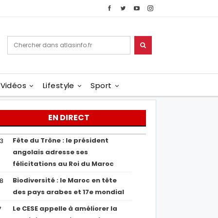
Vidéos
Lifestyle
Sport
EN DIRECT
Fête du Trône : le président
43
angolais adresse ses
félicitations au Roi du Maroc
Biodiversité : le Maroc en tête
38
des pays arabes et 17e mondial
Le CESE appelle à améliorer la
7