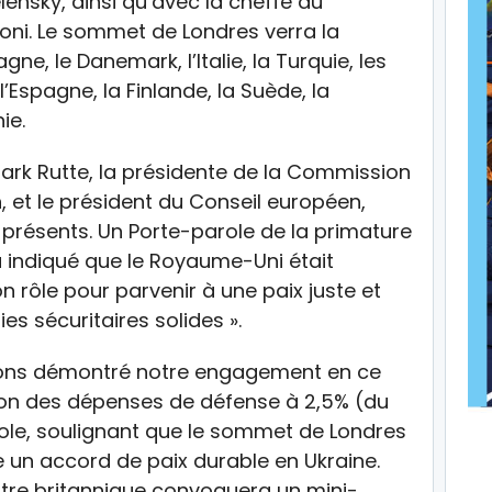
lensky, ainsi qu’avec la cheffe du
oni. Le sommet de Londres verra la
gne, le Danemark, l’Italie, la Turquie, les
’Espagne, la Finlande, la Suède, la
ie.
Mark Rutte, la présidente de la Commission
 et le président du Conseil européen,
présents. Un Porte-parole de la primature
 a indiqué que le Royaume-Uni était
n rôle pour parvenir à une paix juste et
s sécuritaires solides ».
vons démontré notre engagement en ce
ion des dépenses de défense à 2,5% (du
parole, soulignant que le sommet de Londres
 un accord de paix durable en Ukraine.
stre britannique convoquera un mini-