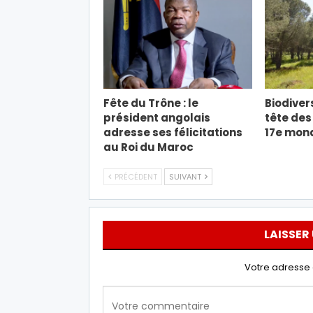
Fête du Trône : le
Biodivers
président angolais
tête des
adresse ses félicitations
17e mond
au Roi du Maroc
PRÉCÉDENT
SUIVANT
LAISSER
Votre adresse 