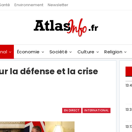
Santé
Environnement
Newsletter
onal
Économie
Société
Culture
Religion
 la défense et la crise
13:
13:
EN DIRECT
INTERNATIONAL
13:1