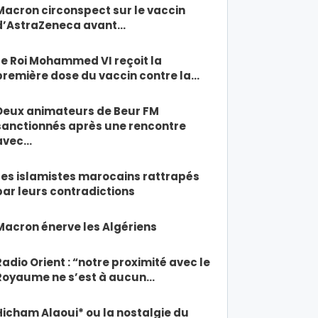
Macron circonspect sur le vaccin
d’AstraZeneca avant…
Le Roi Mohammed VI reçoit la
première dose du vaccin contre la…
Deux animateurs de Beur FM
sanctionnés après une rencontre
avec…
Les islamistes marocains rattrapés
par leurs contradictions
Macron énerve les Algériens
Radio Orient : “notre proximité avec le
Royaume ne s’est à aucun…
Hicham Alaoui* ou la nostalgie du