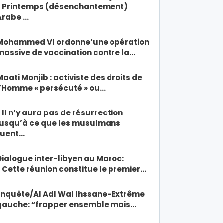
« Printemps (désenchantement)
Arabe …
Mohammed VI ordonne’une opération
massive de vaccination contre la…
Maati Monjib : activiste des droits de
l’Homme « persécuté » ou…
« Il n’y aura pas de résurrection
jusqu’à ce que les musulmans
tuent…
Dialogue inter-libyen au Maroc:
« Cette réunion constitue le premier…
Enquête/Al Adl Wal Ihssane-Extrême
gauche: “frapper ensemble mais…