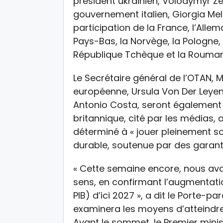
président ukrainien, Volodymyr Ze
gouvernement italien, Giorgia Mel
participation de la France, l’Allema
Pays-Bas, la Norvège, la Pologne, l
République Tchèque et la Rouman
Le Secrétaire général de l’OTAN, 
européenne, Ursula Von Der Leyen,
Antonio Costa, seront également 
britannique, cité par les médias,
déterminé à « jouer pleinement so
durable, soutenue par des garantie
« Cette semaine encore, nous a
sens, en confirmant l’augmentat
PIB) d’ici 2027 », a dit le Porte-
examinera les moyens d’atteindre
Avant le sommet, le Premier mini