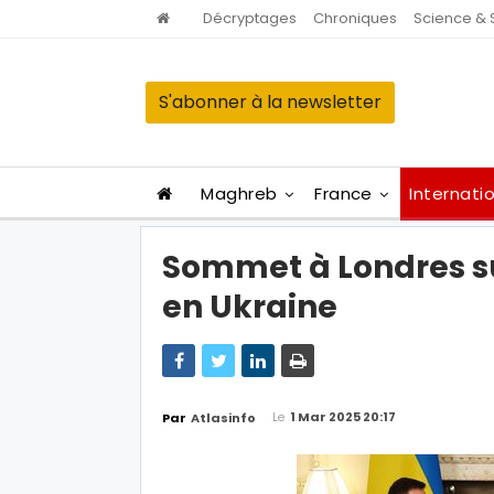
Décryptages
Chroniques
Science & 
S'abonner à la newsletter
Maghreb
France
Internati
Sommet à Londres sur
en Ukraine
Le
1 Mar 2025 20:17
Par
Atlasinfo