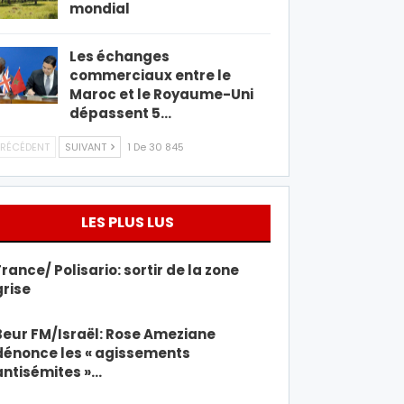
mondial
Les échanges
commerciaux entre le
Maroc et le Royaume-Uni
dépassent 5…
RÉCÉDENT
SUIVANT
1 De 30 845
LES PLUS LUS
France/ Polisario: sortir de la zone
grise
Beur FM/Israël: Rose Ameziane
dénonce les « agissements
antisémites »…