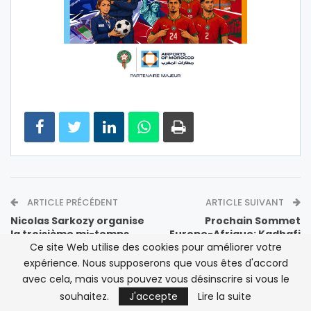
ARTICLE PRÉCÉDENT
ARTICLE SUIVANT
Nicolas Sarkozy organise
Prochain Sommet
la troisième mi-temps
Europe-Afrique: Kadhafi
Ce site Web utilise des cookies pour améliorer votre
s’entretient avec
Zapatero
expérience. Nous supposerons que vous êtes d'accord
avec cela, mais vous pouvez vous désinscrire si vous le
souhaitez.
J'accepte
Lire la suite
VOIR AUSSI