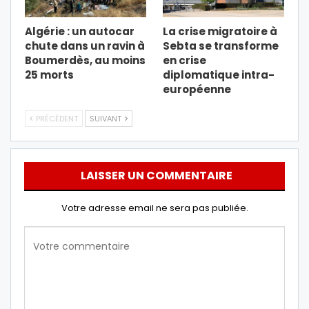
Algérie : un autocar
La crise migratoire à
chute dans un ravin à
Sebta se transforme
Boumerdès, au moins
en crise
25 morts
diplomatique intra-
européenne
PRÉCÉDENT
SUIVANT
LAISSER UN COMMENTAIRE
Votre adresse email ne sera pas publiée.