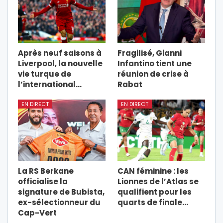
Après neuf saisons à
Fragilisé, Gianni
Liverpool, la nouvelle
Infantino tient une
vie turque de
réunion de crise à
l’international…
Rabat
EN DIRECT
EN DIRECT
La RS Berkane
CAN féminine : les
officialise la
Lionnes de l’Atlas se
signature de Bubista,
qualifient pour les
ex-sélectionneur du
quarts de finale…
Cap-Vert