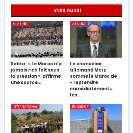
VOIR AUSSI
A LA UNE
A LA UNE
Sebta : « Le Maroc n’a
Le chancelier
jamais rien fait sous
allemand Merz
la pression », affirme
somme le Maroc de
une source…
« reprendre
immédiatement »
les…
INTERNATIONAL
EN DIRECT