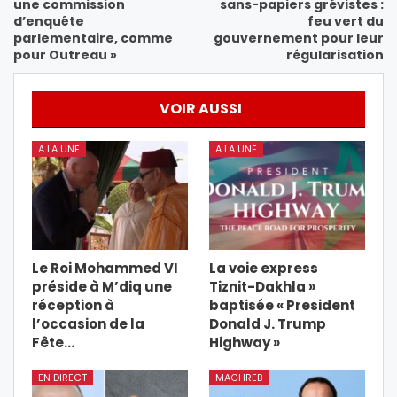
une commission
sans-papiers grévistes :
d’enquête
feu vert du
parlementaire, comme
gouvernement pour leur
pour Outreau »
régularisation
VOIR AUSSI
A LA UNE
A LA UNE
Le Roi Mohammed VI
La voie express
préside à M’diq une
Tiznit-Dakhla »
réception à
baptisée « President
l’occasion de la
Donald J. Trump
Fête…
Highway »
EN DIRECT
MAGHREB