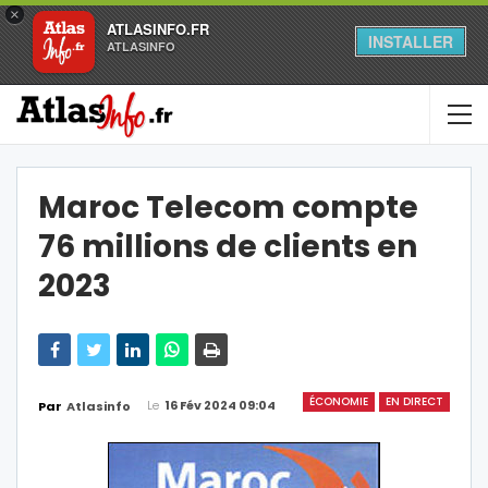
×
ATLASINFO.FR
INSTALLER
ATLASINFO
Maroc Telecom compte
76 millions de clients en
2023
ÉCONOMIE
EN DIRECT
Le
16 Fév 2024 09:04
Par
Atlasinfo