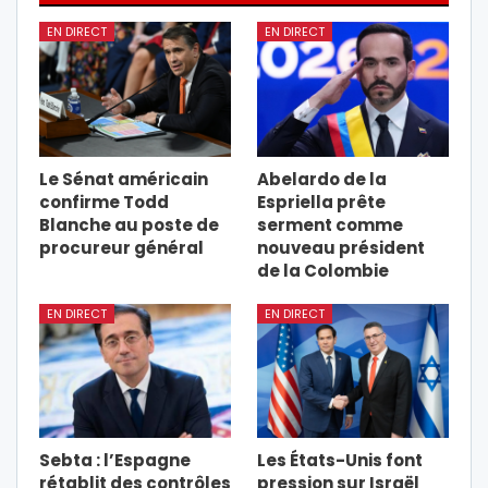
EN DIRECT
EN DIRECT
Le Sénat américain
Abelardo de la
confirme Todd
Espriella prête
Blanche au poste de
serment comme
procureur général
nouveau président
de la Colombie
EN DIRECT
EN DIRECT
Sebta : l’Espagne
Les États-Unis font
rétablit des contrôles
pression sur Israël