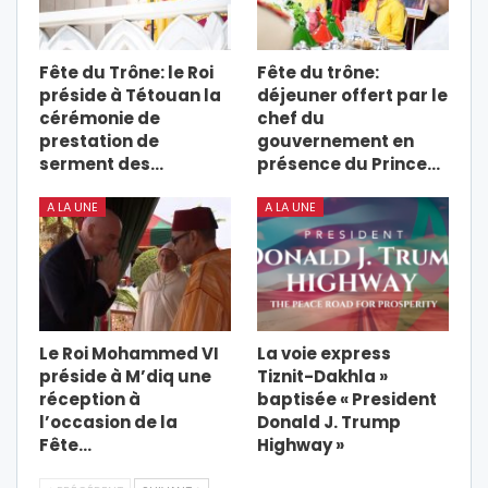
Fête du Trône: le Roi
Fête du trône:
préside à Tétouan la
déjeuner offert par le
cérémonie de
chef du
prestation de
gouvernement en
serment des…
présence du Prince…
A LA UNE
A LA UNE
Le Roi Mohammed VI
La voie express
préside à M’diq une
Tiznit-Dakhla »
réception à
baptisée « President
l’occasion de la
Donald J. Trump
Fête…
Highway »