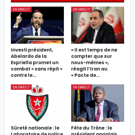
EN DIRECT
EN DIRECT
Investi président,
« Il est temps de ne
Abelardo de la
compter que sur
Espriella promet un
nous-mêmes »,
combat « sans répit »
réagit l’Iran au
contre le…
« Pacte de…
EN DIRECT
EN DIRECT
Sûreté nationale : le
Fête du Trône : le
Laboratoire de police
président angolais