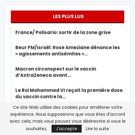
LES PLUS LUS
France/ Polisario: sortir de la zone grise
Beur FM/Israël: Rose Ameziane dénonce les
« agissements antisémites »…
Macron circonspect sur le vaccin
d’AstraZeneca avant…
Le Roi Mohammed VI reçoit la première dose
du vaccin contre la…
Ce site Web utilise des cookies pour améliorer votre
Deux animateurs de Beur FM sanctionnés
expérience. Nous supposerons que vous êtes d'accord
après une rencontre avec…
avec cela, mais vous pouvez vous désinscrire si vous le
souhaitez.
J'accepte
Lire la suite
Les islamistes marocains rattrapés par