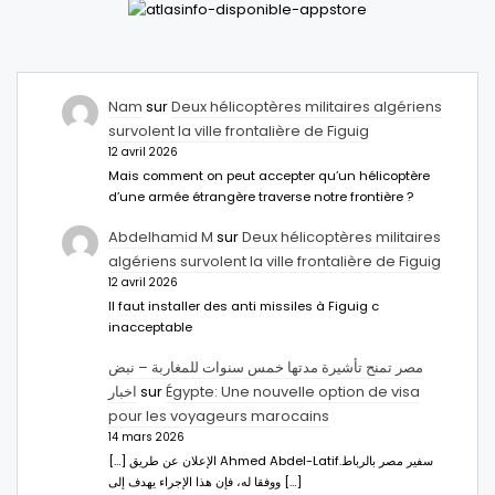
Nam
sur
Deux hélicoptères militaires algériens
survolent la ville frontalière de Figuig
12 avril 2026
Mais comment on peut accepter qu’un hélicoptère
d’une armée étrangère traverse notre frontière ?
Abdelhamid M
sur
Deux hélicoptères militaires
algériens survolent la ville frontalière de Figuig
12 avril 2026
Il faut installer des anti missiles à Figuig c
inacceptable
مصر تمنح تأشيرة مدتها خمس سنوات للمغاربة – نبض
اخبار
sur
Égypte: Une nouvelle option de visa
pour les voyageurs marocains
14 mars 2026
[…] الإعلان عن طريق Ahmed Abdel-Latifسفير مصر بالرباط.
ووفقا له، فإن هذا الإجراء يهدف إلى […]