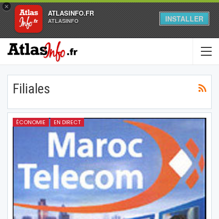
×
ATLASINFO.FR
INSTALLER
ATLASINFO
Filiales
ÉCONOMIE
EN DIRECT