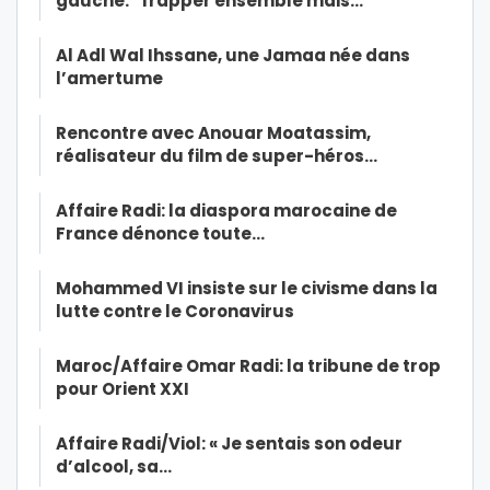
gauche: “frapper ensemble mais…
Al Adl Wal Ihssane, une Jamaa née dans
l’amertume
Rencontre avec Anouar Moatassim,
réalisateur du film de super-héros…
Affaire Radi: la diaspora marocaine de
France dénonce toute…
Mohammed VI insiste sur le civisme dans la
lutte contre le Coronavirus
Maroc/Affaire Omar Radi: la tribune de trop
pour Orient XXI
Affaire Radi/Viol: « Je sentais son odeur
d’alcool, sa…