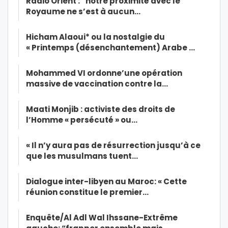
Radio Orient : “notre proximité avec le
Royaume ne s’est à aucun…
Hicham Alaoui* ou la nostalgie du
« Printemps (désenchantement) Arabe …
Mohammed VI ordonne’une opération
massive de vaccination contre la…
Maati Monjib : activiste des droits de
l’Homme « persécuté » ou…
« Il n’y aura pas de résurrection jusqu’à ce
que les musulmans tuent…
Dialogue inter-libyen au Maroc: « Cette
réunion constitue le premier…
Enquête/Al Adl Wal Ihssane-Extrême