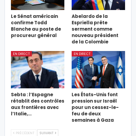
Le Sénat américain
Abelardo de la
confirme Todd
Espriella prête
Blanche au poste de
serment comme
procureur général
nouveau président
de la Colombie
EN DIRECT
EN DIRECT
Sebta : l’Espagne
Les États-Unis font
rétablit des contrôles
pression sur Israël
aux frontières avec
pour un cessez-le-
l’Italie,…
feu de deux
semaines à Gaza
PRÉCÉDENT
SUIVANT