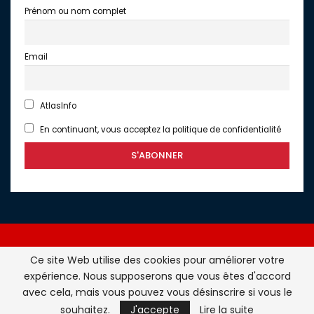
Prénom ou nom complet
Email
AtlasInfo
En continuant, vous acceptez la politique de confidentialité
Ce site Web utilise des cookies pour améliorer votre
expérience. Nous supposerons que vous êtes d'accord
Atlasinfo.fr : l'essentiel de l'actualité de la France et du
avec cela, mais vous pouvez vous désinscrire si vous le
Maghreb © Tous Droits Réservés - Atlasinfo- 2026
souhaitez.
J'accepte
Lire la suite
ATLASINFO