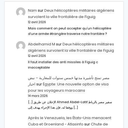
Nam
sur
Deux hélicoptères militaires algériens
survolent la ville frontalière de Figuig
12 avril 2026
Mais comment on peut accepter qu’un hélicoptère
d’une armée étrangère traverse notre frontière ?
Abdelhamid M
sur
Deux hélicoptères militaires
algériens survolent la ville frontalière de Figuig
12 avril 2026
Il faut installer des anti missiles à Figuig c
inacceptable
مصر تمنح تأشيرة مدتها خمس سنوات للمغاربة – نبض
اخبار
sur
Égypte: Une nouvelle option de visa
pour les voyageurs marocains
14 mars 2026
[…] الإعلان عن طريق Ahmed Abdel-Latifسفير مصر بالرباط.
ووفقا له، فإن هذا الإجراء يهدف إلى […]
Après le Venezuela, les États-Unis menacent
Cuba et Groenland - Atlasinfo
sur
Chute de